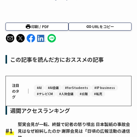
印刷 / PDF
URLをコピー
この記事を読んだ方におススメの記事
注目
#AI
#AI会議
#forStudents
#IP business
｜
のタ
#テレビCM
#人財会議
#広報
#転売
グ
週間アクセスランキング
堅実会見が一転、終盤で記者の怒り噴出 日本製紙の事故会
見はなぜ紛糾したのか 謝罪会見は「日頃の広報活動の通信