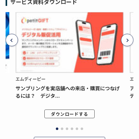
サービス資料ダウンロード
エムディーピー
エム
サンプリングを実店舗への来店・購買につなげ
ア
るには？ デジタ...
デジ
ダウンロードする