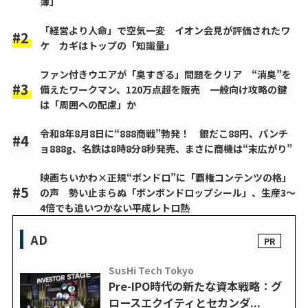
簿」
「経営より人命」で空気一変 イオン会見が評価されたワ
ケ カギはトップの「知識量」
ファン付きウエアが「臭すぎる」問題をクリア “消臭”を
備えたワークマン、120万点超を販売 一般向け攻略の鍵
は「周囲への配慮」か
令和8年8月8日に“888商戦”勃発！ 銀だこ88円、パンチ
ョ888g、名鉄は8時8分8秒発売、まさに商機は“末広がり”
映画ちいかわ×正規“ボンドロ”に「覇権コンテンツの格」
の声 勢い止まらぬ「ボンボンドロップシール」、生産3～
4倍でも追いつかない平成レトロ熱
AD
SusHi Tech Tokyo
Pre-IPO時代の新たな資本戦略：グ
ロースエクイティとセカンダ...