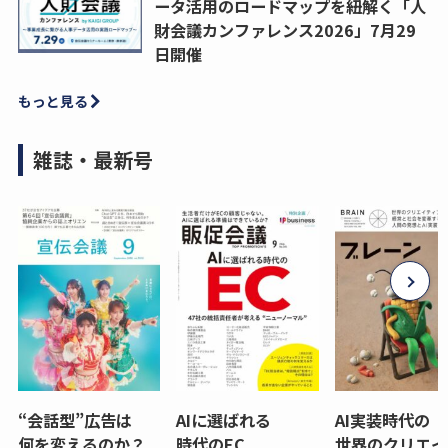
ータ活用のロードマップを紐解く「人
財会議カンファレンス2026」7月29
日開催
もっと見る
雑誌・最新号
“会話型”広告は
AIに選ばれる
AI実装時代の
何を変えるのか？
時代のEC
世界のクリエイ