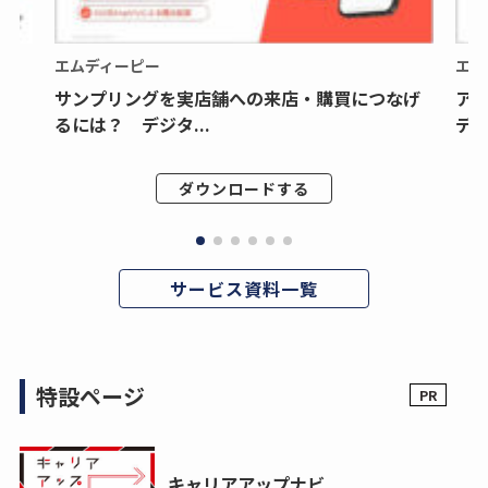
エムディーピー
エム
サンプリングを実店舗への来店・購買につなげ
ア
るには？ デジタ...
デジ
ダウンロードする
サービス資料一覧
特設ページ
キャリアアップナビ