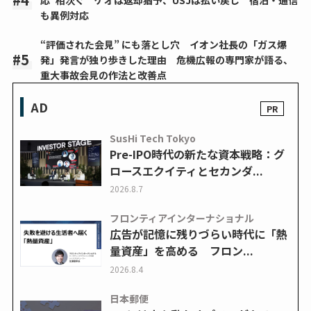
も異例対応
“評価された会見” にも落とし穴 イオン社長の「ガス爆
発」発言が独り歩きした理由 危機広報の専門家が語る、
重大事故会見の作法と改善点
AD
SusHi Tech Tokyo
Pre-IPO時代の新たな資本戦略：グ
ロースエクイティとセカンダ...
2026.8.7
フロンティアインターナショナル
広告が記憶に残りづらい時代に「熱
量資産」を高める フロン...
2026.8.4
日本郵便