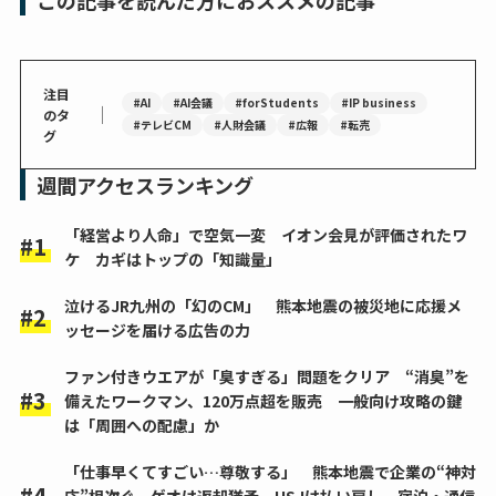
注目
#AI
#AI会議
#forStudents
#IP business
｜
のタ
#テレビCM
#人財会議
#広報
#転売
グ
週間アクセスランキング
「経営より人命」で空気一変 イオン会見が評価されたワ
ケ カギはトップの「知識量」
泣けるJR九州の「幻のCM」 熊本地震の被災地に応援メ
ッセージを届ける広告の力
ファン付きウエアが「臭すぎる」問題をクリア “消臭”を
備えたワークマン、120万点超を販売 一般向け攻略の鍵
は「周囲への配慮」か
「仕事早くてすごい…尊敬する」 熊本地震で企業の“神対
応”相次ぐ ゲオは返却猶予、USJは払い戻し 宿泊・通信