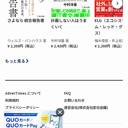
さよなら 統合報告書
計画しない人はうま
ELG（エコシステ
くいく
ム・レッド・グロ
ス）
ウィルズ・パンハウス 著
中村洋基 著
梅木俊成・井上拓海 
¥ 2,200円（税込）
¥ 2,420円（税込）
¥ 2,200円（税込）
もっと見る
AdverTimes.について
FAQ
利用規約
お問い合わせ
プライバシーポリシー
運営会社(株式会社宣伝会議)
利用者情報の外部送信について