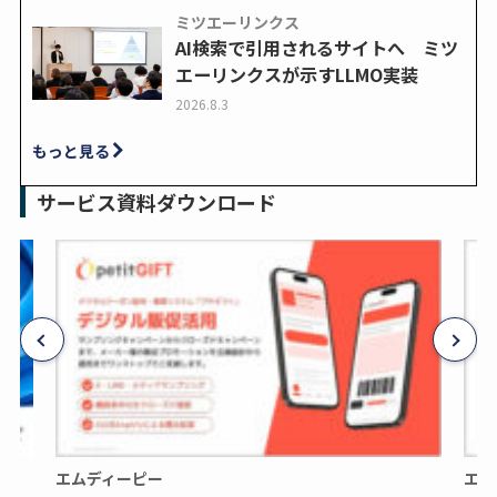
ミツエーリンクス
AI検索で引用されるサイトへ ミツ
エーリンクスが示すLLMO実装
2026.8.3
もっと見る
サービス資料ダウンロード
エムディーピー
エム