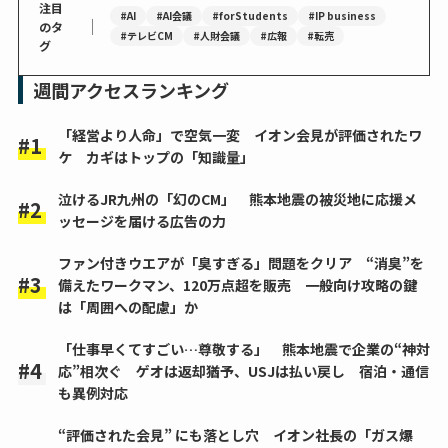
注目
#AI
#AI会議
#forStudents
#IP business
｜
のタ
#テレビCM
#人財会議
#広報
#転売
グ
週間アクセスランキング
「経営より人命」で空気一変 イオン会見が評価されたワ
ケ カギはトップの「知識量」
泣けるJR九州の「幻のCM」 熊本地震の被災地に応援メ
ッセージを届ける広告の力
ファン付きウエアが「臭すぎる」問題をクリア “消臭”を
備えたワークマン、120万点超を販売 一般向け攻略の鍵
は「周囲への配慮」か
「仕事早くてすごい…尊敬する」 熊本地震で企業の“神対
応”相次ぐ ゲオは返却猶予、USJは払い戻し 宿泊・通信
も異例対応
“評価された会見” にも落とし穴 イオン社長の「ガス爆