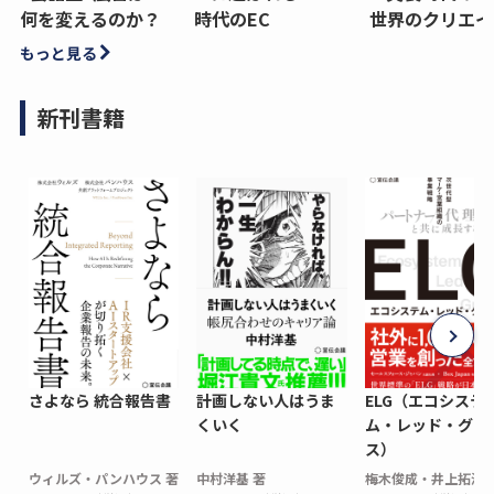
何を変えるのか？
時代のEC
世界のクリエイ
もっと見る
新刊書籍
さよなら 統合報告書
計画しない人はうま
ELG（エコシステ
くいく
ム・レッド・グロ
ス）
ウィルズ・パンハウス 著
中村洋基 著
梅木俊成・井上拓海 