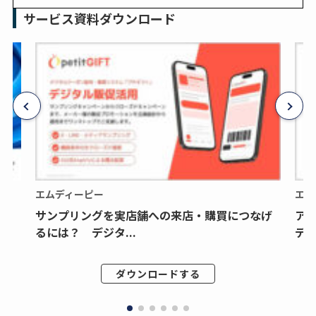
サービス資料ダウンロード
エムディーピー
エム
サンプリングを実店舗への来店・購買につなげ
ア
るには？ デジタ...
デジ
ダウンロードする