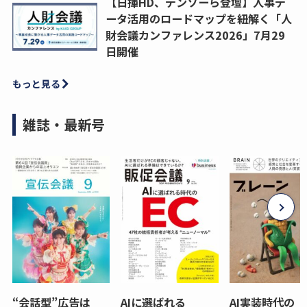
【日揮HD、デンソーら登壇】人事デ
ータ活用のロードマップを紐解く「人
財会議カンファレンス2026」7月29
日開催
もっと見る
雑誌・最新号
“会話型”広告は
AIに選ばれる
AI実装時代の