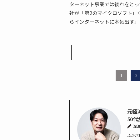
ターネット事業では後れをとっ
社が「第2のマイクロソフト」
らインターネットに本気出す」
1
2
元経
50
深
ふかさ