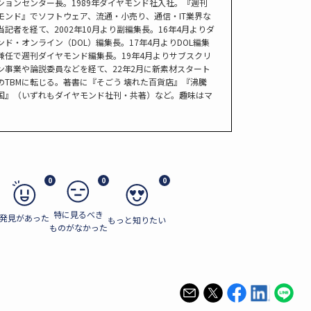
ションセンター長。1989年ダイヤモンド社入社。『週刊
モンド』でソフトウェア、流通・小売り、通信・IT業界な
当記者を経て、2002年10月より副編集長。16年4月よりダ
ンド・オンライン（DOL）編集長。17年4月よりDOL編集
兼任で週刊ダイヤモンド編集長。19年4月よりサブスクリ
ン事業や論説委員などを経て、22年2月に新素材スタート
のTBMに転じる。著書に『そごう 壊れた百貨店』『沸騰
国』（いずれもダイヤモンド社刊・共著）など。趣味はマ
。
0
0
0
特に見るべき
発見があった
もっと知りたい
ものがなかった