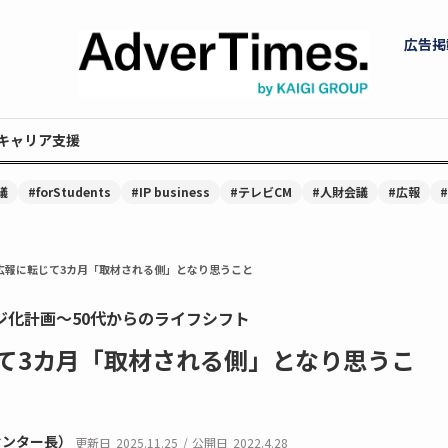
広告掲
キャリア支援
議
#forStudents
#IP business
#テレビCM
#人財会議
#広報
広報に転じて3カ月「取材される側」となり思うこと
ジ化計画～50代からのライフシフト
て3カ月「取材される側」となり思うこ
センター長）
更新日
2025.11.25
/
公開日
2022.4.28