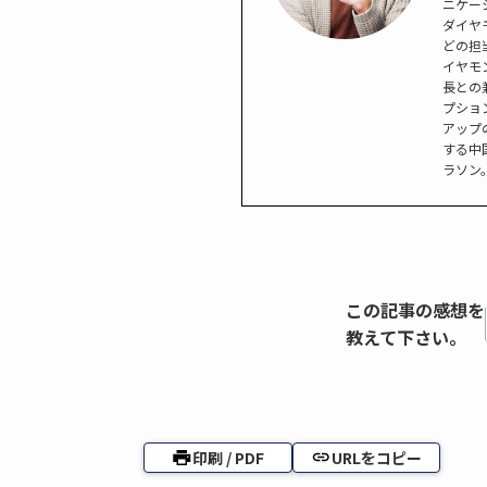
ニケー
ダイヤ
どの担
イヤモ
長との
プショ
アップ
する中
ラソン
この記事の感想を
教えて下さい。
印刷 / PDF
URLをコピー