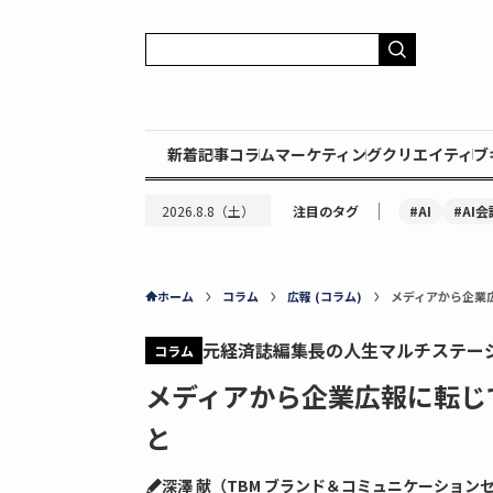
新着記事
コラム
マーケティング
クリエイティブ
｜
#AI
#AI会
2026.8.8（土）
注目のタグ
ホーム
コラム
広報 (コラム)
メディアから企業
元経済誌編集長の人生マルチステー
コラム
メディアから企業広報に転じ
と
深澤 献（TBM ブランド＆コミュニケーション