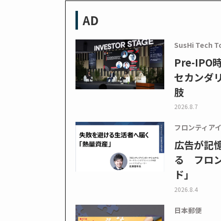
AD
SusHi Tech T
Pre-I
セカンダ
肢
2026.8.7
フロンティア
広告が記
る フロン
ド」
2026.8.4
日本郵便