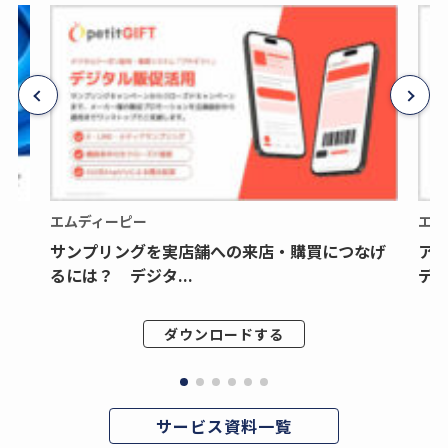
エムディーピー
エム
サンプリングを実店舗への来店・購買につなげ
ア
るには？ デジタ...
デジ
ダウンロードする
サービス資料一覧