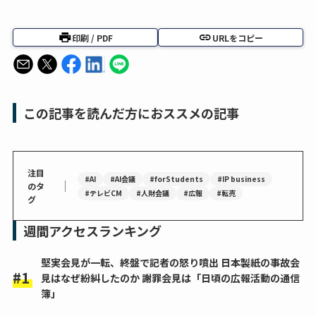
印刷 / PDF
URLをコピー
この記事を読んだ方におススメの記事
注目
#AI
#AI会議
#forStudents
#IP business
｜
のタ
#テレビCM
#人財会議
#広報
#転売
グ
週間アクセスランキング
堅実会見が一転、終盤で記者の怒り噴出 日本製紙の事故会
見はなぜ紛糾したのか 謝罪会見は「日頃の広報活動の通信
簿」