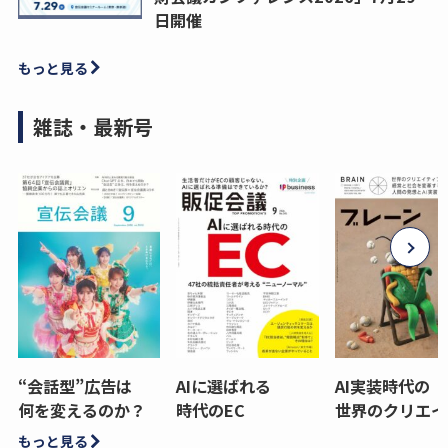
日開催
もっと見る
雑誌・最新号
“会話型”広告は
AIに選ばれる
AI実装時代の
何を変えるのか？
時代のEC
世界のクリエイ
もっと見る