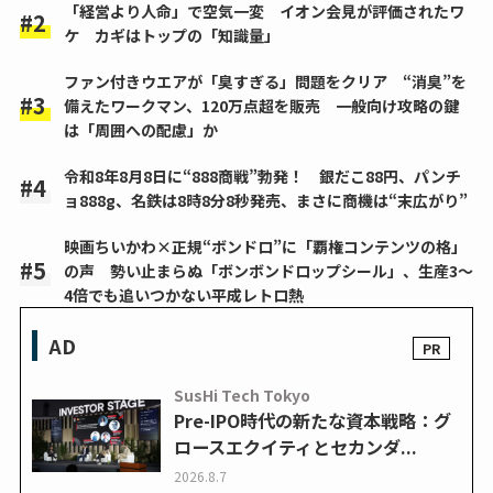
「経営より人命」で空気一変 イオン会見が評価されたワ
ケ カギはトップの「知識量」
ファン付きウエアが「臭すぎる」問題をクリア “消臭”を
備えたワークマン、120万点超を販売 一般向け攻略の鍵
は「周囲への配慮」か
令和8年8月8日に“888商戦”勃発！ 銀だこ88円、パンチ
ョ888g、名鉄は8時8分8秒発売、まさに商機は“末広がり”
映画ちいかわ×正規“ボンドロ”に「覇権コンテンツの格」
の声 勢い止まらぬ「ボンボンドロップシール」、生産3～
4倍でも追いつかない平成レトロ熱
AD
SusHi Tech Tokyo
Pre-IPO時代の新たな資本戦略：グ
ロースエクイティとセカンダ...
2026.8.7