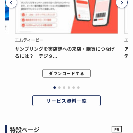
エムディーピー
エム
サンプリングを実店舗への来店・購買につなげ
ア
るには？ デジタ...
デジ
ダウンロードする
サービス資料一覧
特設ページ