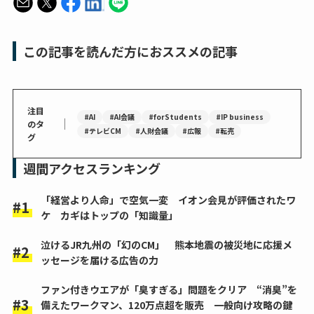
この記事を読んだ方におススメの記事
注目
#AI
#AI会議
#forStudents
#IP business
｜
のタ
#テレビCM
#人財会議
#広報
#転売
グ
週間アクセスランキング
「経営より人命」で空気一変 イオン会見が評価されたワ
ケ カギはトップの「知識量」
泣けるJR九州の「幻のCM」 熊本地震の被災地に応援メ
ッセージを届ける広告の力
ファン付きウエアが「臭すぎる」問題をクリア “消臭”を
備えたワークマン、120万点超を販売 一般向け攻略の鍵