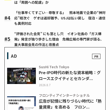
は「周囲への配慮」か
「仕事早くてすごい…尊敬する」 熊本地震で企業の“神対
応”相次ぐ ゲオは返却猶予、USJは払い戻し 宿泊・通信
も異例対応
“評価された会見” にも落とし穴 イオン社長の「ガス爆
発」発言が独り歩きした理由 危機広報の専門家が語る、
重大事故会見の作法と改善点
AD
SusHi Tech Tokyo
Pre-IPO時代の新たな資本戦略：グ
ロースエクイティとセカンダ...
2026.8.7
フロンティアインターナショナル
広告が記憶に残りづらい時代に「熱
量資産」を高める フロン...