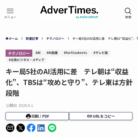
ホーム
新着記事
テクノロジー
キー局5社のAI活用に差 テレ朝は“収益化”、
#AI
#AI会議
#forStudents
#テレビ局
テクノロジー
#広告ビジネス・メディア
キー局5社のAI活用に差 テレ朝は“収益
化”、TBSは“攻めと守り”、テレ東は方針
段階
公開日
2026.6.1
印刷 / PDF
URLをコピー