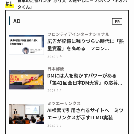
食卓の定番パンが“原寸大”の癒やしに―フジパン「ネオバ
タくん」
AD
フロンティアインターナショナル
広告が記憶に残りづらい時代に「熱
量資産」を高める フロン...
2026.8.4
日本郵便
DMには人を動かすパワーがある
「第41回全日本DM大賞」の応募...
2026.8.3
ミツエーリンクス
AI検索で引用されるサイトへ ミツ
エーリンクスが示すLLMO実装
2026.8.3