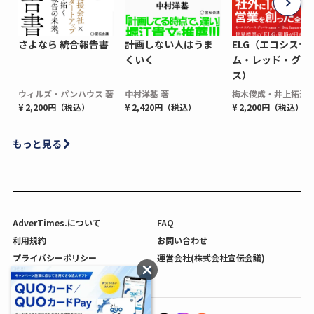
さよなら 統合報告書
計画しない人はうま
ELG（エコシステ
くいく
ム・レッド・グロ
ス）
ウィルズ・パンハウス 著
中村洋基 著
梅木俊成・井上拓海 
¥ 2,200円（税込）
¥ 2,420円（税込）
¥ 2,200円（税込）
もっと見る
AdverTimes.について
FAQ
利用規約
お問い合わせ
プライバシーポリシー
運営会社(株式会社宣伝会議)
利用者情報の外部送信について