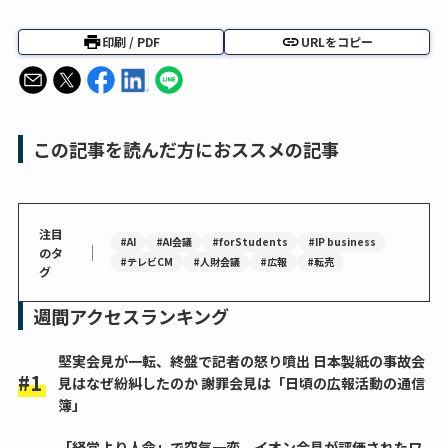
印刷 / PDF
URLをコピー
この記事を読んだ方におススメの記事
注目
#AI
#AI会議
#forStudents
#IP business
｜
のタ
#テレビCM
#人財会議
#広報
#転売
グ
週間アクセスランキング
堅実会見が一転、終盤で記者の怒り噴出 日本製紙の事故会
見はなぜ紛糾したのか 謝罪会見は「日頃の広報活動の通信
簿」
「経営より人命」で空気一変 イオン会見が評価されたワ