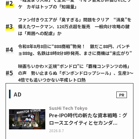
ケ カギはトップの「知識量」
ファン付きウエアが「臭すぎる」問題をクリア “消臭”を
備えたワークマン、120万点超を販売 一般向け攻略の鍵
は「周囲への配慮」か
令和8年8月8日に“888商戦”勃発！ 銀だこ88円、パンチ
ョ888g、名鉄は8時8分8秒発売、まさに商機は“末広がり”
映画ちいかわ×正規“ボンドロ”に「覇権コンテンツの格」
の声 勢い止まらぬ「ボンボンドロップシール」、生産3～
4倍でも追いつかない平成レトロ熱
AD
SusHi Tech Tokyo
Pre-IPO時代の新たな資本戦略：グ
ロースエクイティとセカンダ...
2026.8.7