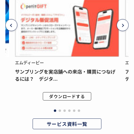
エムディーピー
エム
サンプリングを実店舗への来店・購買につなげ
ア
るには？ デジタ...
デジ
ダウンロードする
サービス資料一覧