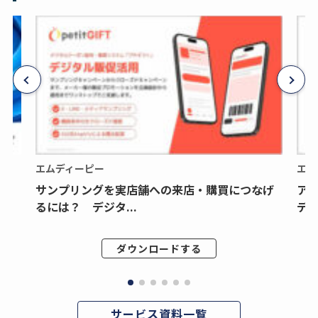
エムディーピー
エム
サンプリングを実店舗への来店・購買につなげ
ア
るには？ デジタ...
デジ
ダウンロードする
サービス資料一覧