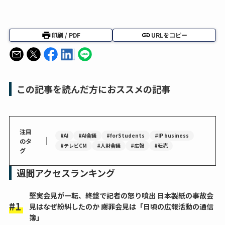
印刷 / PDF
URLをコピー
この記事を読んだ方におススメの記事
注目
#AI
#AI会議
#forStudents
#IP business
｜
のタ
#テレビCM
#人財会議
#広報
#転売
グ
週間アクセスランキング
堅実会見が一転、終盤で記者の怒り噴出 日本製紙の事故会
見はなぜ紛糾したのか 謝罪会見は「日頃の広報活動の通信
簿」