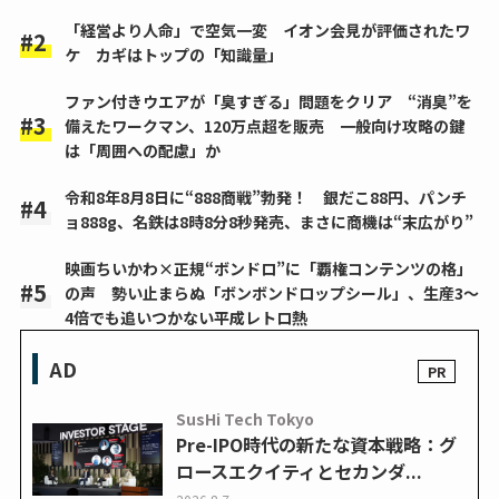
「経営より人命」で空気一変 イオン会見が評価されたワ
ケ カギはトップの「知識量」
ファン付きウエアが「臭すぎる」問題をクリア “消臭”を
備えたワークマン、120万点超を販売 一般向け攻略の鍵
は「周囲への配慮」か
令和8年8月8日に“888商戦”勃発！ 銀だこ88円、パンチ
ョ888g、名鉄は8時8分8秒発売、まさに商機は“末広がり”
映画ちいかわ×正規“ボンドロ”に「覇権コンテンツの格」
の声 勢い止まらぬ「ボンボンドロップシール」、生産3～
4倍でも追いつかない平成レトロ熱
AD
SusHi Tech Tokyo
Pre-IPO時代の新たな資本戦略：グ
ロースエクイティとセカンダ...