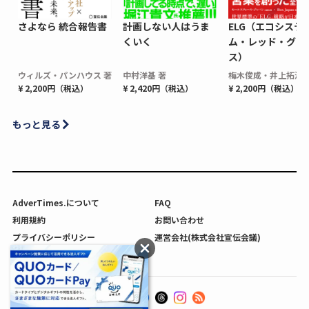
さよなら 統合報告書
計画しない人はうま
ELG（エコシステ
くいく
ム・レッド・グロ
ス）
ウィルズ・パンハウス 著
中村洋基 著
梅木俊成・井上拓海 
¥ 2,200円（税込）
¥ 2,420円（税込）
¥ 2,200円（税込）
もっと見る
AdverTimes.について
FAQ
利用規約
お問い合わせ
プライバシーポリシー
運営会社(株式会社宣伝会議)
利用者情報の外部送信について