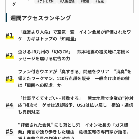
#テレビCM
#人財会議
#広報
#転売
グ
週間アクセスランキング
「経営より人命」で空気一変 イオン会見が評価されたワ
ケ カギはトップの「知識量」
泣けるJR九州の「幻のCM」 熊本地震の被災地に応援メ
ッセージを届ける広告の力
ファン付きウエアが「臭すぎる」問題をクリア “消臭”を
備えたワークマン、120万点超を販売 一般向け攻略の鍵
は「周囲への配慮」か
「仕事早くてすごい…尊敬する」 熊本地震で企業の“神対
応”相次ぐ ゲオは返却猶予、USJは払い戻し 宿泊・通信
も異例対応
“評価された会見” にも落とし穴 イオン社長の「ガス爆
発」発言が独り歩きした理由 危機広報の専門家が語る、
重大事故会見の作法と改善点