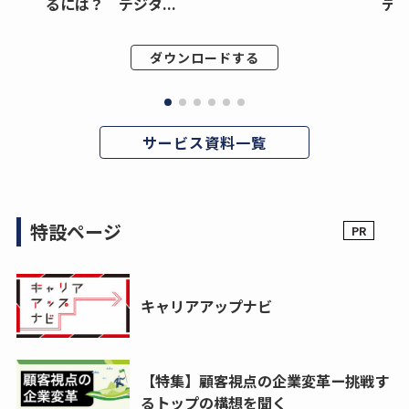
るには？ デジタ...
デジ
ダウンロードする
サービス資料一覧
特設ページ
キャリアアップナビ
【特集】顧客視点の企業変革ー挑戦す
るトップの構想を聞く