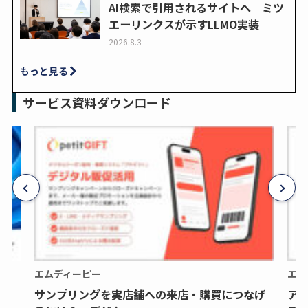
AI検索で引用されるサイトへ ミツ
エーリンクスが示すLLMO実装
2026.8.3
もっと見る
サービス資料ダウンロード
エムディーピー
エム
サンプリングを実店舗への来店・購買につなげ
ア