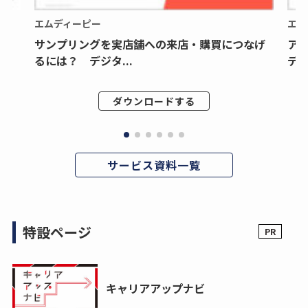
エムディーピー
エム
サンプリングを実店舗への来店・購買につなげ
ア
るには？ デジタ...
デジ
ダウンロードする
サービス資料一覧
特設ページ
キャリアアップナビ