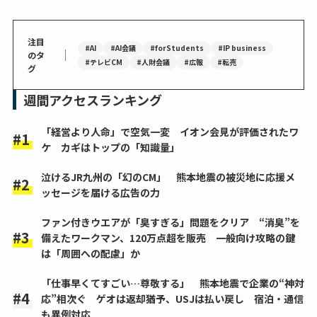
注目
#AI
#AI会議
#forStudents
#IP business
｜
のタ
#テレビCM
#人財会議
#広報
#転売
グ
週間アクセスランキング
「経営より人命」で空気一変 イオン会見が評価されたワ
ケ カギはトップの「知識量」
泣けるJR九州の「幻のCM」 熊本地震の被災地に応援メ
ッセージを届ける広告の力
ファン付きウエアが「臭すぎる」問題をクリア “消臭”を
備えたワークマン、120万点超を販売 一般向け攻略の鍵
は「周囲への配慮」か
「仕事早くてすごい…尊敬する」 熊本地震で企業の“神対
応”相次ぐ ゲオは返却猶予、USJは払い戻し 宿泊・通信
も異例対応