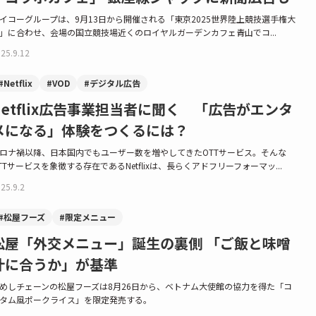
イコーグループは、9月13日から開催される「東京2025世界陸上競技選手権大
」に合わせ、会場の国立競技場近くのロイヤルガーデンカフェ青山でコ...
25.9.12
#Netflix
#VOD
#デジタル広告
Netflix広告事業担当者に聞く 「広告がエンタ
メになる」体験をつくるには？
ロナ禍以降、日本国内でもユーザー数を増やしてきたOTTサービス。そんな
TTサービスを象徴する存在であるNetflixは、長らくアドフリーフォーマッ...
25.9.2
#松屋フーズ
#限定メニュー
松屋「外交メニュー」誕生の裏側 「ご飯と味噌
汁に合うか」が基準
めしチェーンの松屋フーズは8月26日から、ベトナム大使館の協力を得た「コ
タム風ポークライス」を限定発売する。