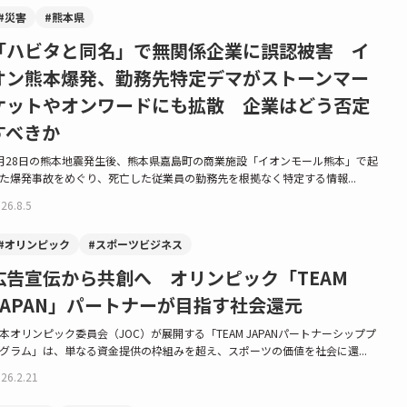
#災害
#熊本県
「ハビタと同名」で無関係企業に誤認被害 イ
オン熊本爆発、勤務先特定デマがストーンマー
ケットやオンワードにも拡散 企業はどう否定
すべきか
月28日の熊本地震発生後、熊本県嘉島町の商業施設「イオンモール熊本」で起
た爆発事故をめぐり、死亡した従業員の勤務先を根拠なく特定する情報...
26.8.5
#オリンピック
#スポーツビジネス
広告宣伝から共創へ オリンピック「TEAM
JAPAN」パートナーが目指す社会還元
本オリンピック委員会（JOC）が展開する「TEAM JAPANパートナーシッププ
グラム」は、単なる資金提供の枠組みを超え、スポーツの価値を社会に還...
26.2.21