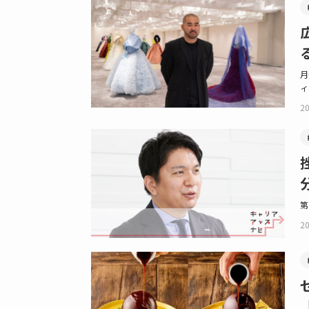
月
ィ
20
第
20