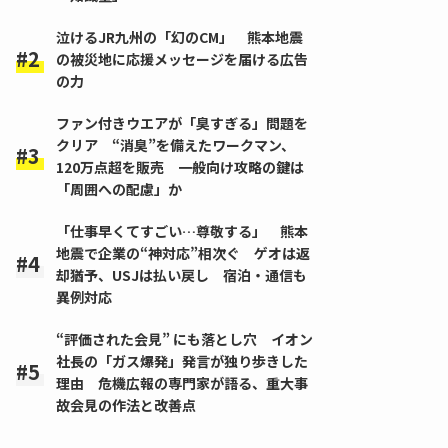
泣けるJR九州の「幻のCM」 熊本地震
の被災地に応援メッセージを届ける広告
の力
ファン付きウエアが「臭すぎる」問題を
クリア “消臭”を備えたワークマン、
120万点超を販売 一般向け攻略の鍵は
「周囲への配慮」か
「仕事早くてすごい…尊敬する」 熊本
地震で企業の“神対応”相次ぐ ゲオは返
却猶予、USJは払い戻し 宿泊・通信も
異例対応
“評価された会見” にも落とし穴 イオン
社長の「ガス爆発」発言が独り歩きした
理由 危機広報の専門家が語る、重大事
故会見の作法と改善点