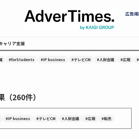
広告掲
キャリア支援
議
#forStudents
#IP business
#テレビCM
#人財会議
#広報
果（260件）
#IP business
#テレビCM
#人財会議
#広報
#転売