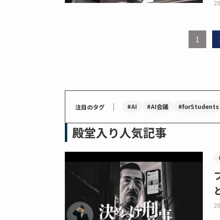
20
1
｜
#AI
#AI会議
#forStudents
注目のタグ
殿堂入り人気記事
20