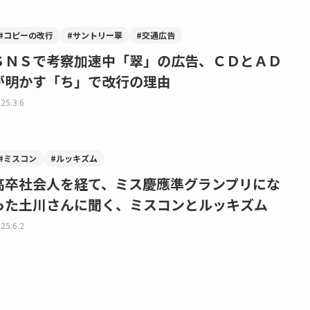
#コピーの改行
#サントリー翠
#交通広告
ＳＮＳで考察加速中「翠」の広告、ＣＤとＡＤ
が明かす「ち」で改行の理由
25.3.6
#ミスコン
#ルッキズム
高卒社会人を経て、ミス慶應準グランプリにな
った土川さんに聞く、ミスコンとルッキズム
25.6.2