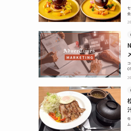
セ
会
20
コ
O
20
牛
ム