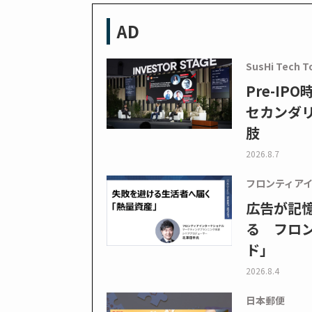
AD
SusHi Tech T
Pre-I
セカンダ
肢
2026.8.7
フロンティア
広告が記
る フロン
ド」
2026.8.4
日本郵便