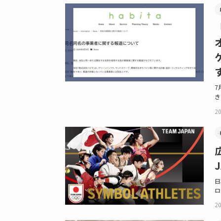
7
き
20
日
ロ
20