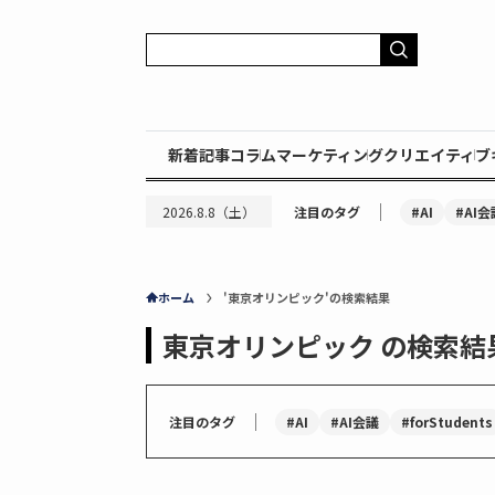
新着記事
コラム
マーケティング
クリエイティブ
｜
#AI
#AI会
2026.8.8（土）
注目のタグ
ホーム
'東京オリンピック'の検索結果
東京オリンピック の検索結
｜
#AI
#AI会議
#forStudents
注目のタグ