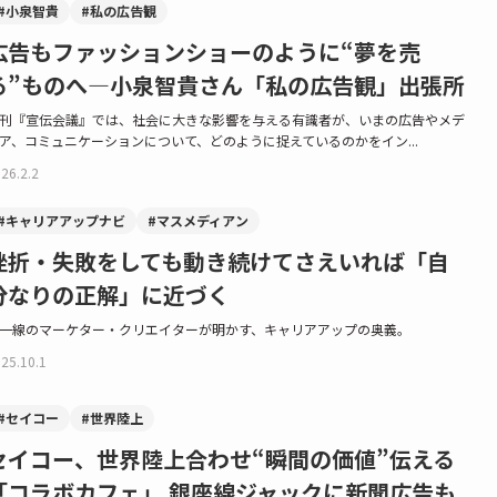
#小泉智貴
#私の広告観
広告もファッションショーのように“夢を売
る”ものへ—小泉智貴さん「私の広告観」出張所
刊『宣伝会議』では、社会に大きな影響を与える有識者が、いまの広告やメデ
ア、コミュニケーションについて、どのように捉えているのかをイン...
26.2.2
#キャリアアップナビ
#マスメディアン
挫折・失敗をしても動き続けてさえいれば「自
分なりの正解」に近づく
一線のマーケター・クリエイターが明かす、キャリアアップの奥義。
25.10.1
#セイコー
#世界陸上
セイコー、世界陸上合わせ“瞬間の価値”伝える
「コラボカフェ」 銀座線ジャックに新聞広告も