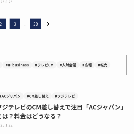
25.8.26
2
3
...
38
#IP business
#テレビCM
#人財会議
#広報
#転売
#ACジャパン
#CM差し替え
#フジテレビ
フジテレビのCM差し替えで注目「ACジャパン」
とは？料金はどうなる？
25.1.22