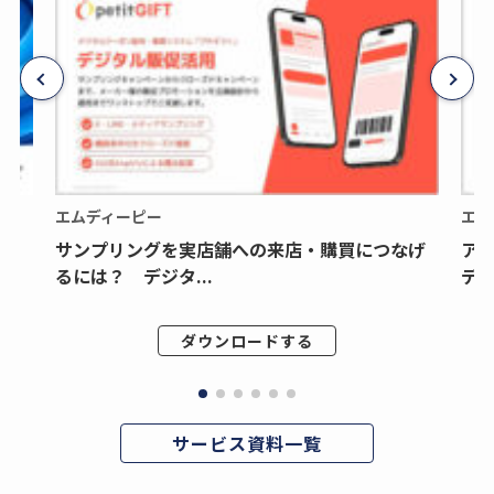
エムディーピー
エム
サンプリングを実店舗への来店・購買につなげ
ア
るには？ デジタ...
デジ
ダウンロードする
サービス資料一覧