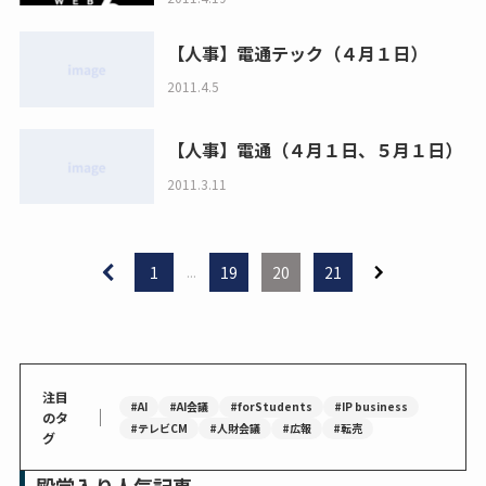
【人事】電通テック（４月１日）
2011.4.5
【人事】電通（４月１日、５月１日）
2011.3.11
1
...
19
20
21
注目
#AI
#AI会議
#forStudents
#IP business
｜
のタ
#テレビCM
#人財会議
#広報
#転売
グ