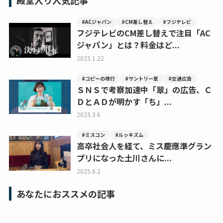
殿堂入り人気記事
#ACジャパン
#CM差し替え
#フジテレビ
フジテレビのCM差し替えで注目「AC
ジャパン」とは？料金はど...
2025.1.22
#コピーの改行
#サントリー翠
#交通広告
ＳＮＳで考察加速中「翠」の広告、Ｃ
ＤとＡＤが明かす「ち」...
2025.3.6
#ミスコン
#ルッキズム
高卒社会人を経て、ミス慶應準グラン
プリになった土川さんに...
2025.6.2
あなたにおススメの記事