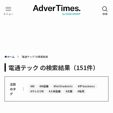
ホーム
'電通テック'の検索結果
電通テック の検索結果（151件）
注目
#AI
#AI会議
#forStudents
#IP business
｜
のタ
#テレビCM
#人財会議
#広報
#転売
グ