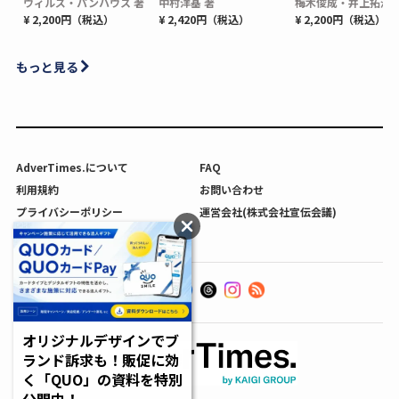
ウィルズ・パンハウス 著
中村洋基 著
梅木俊成・井上拓海 
¥ 2,200円（税込）
¥ 2,420円（税込）
¥ 2,200円（税込）
もっと見る
AdverTimes.について
FAQ
利用規約
お問い合わせ
プライバシーポリシー
運営会社(株式会社宣伝会議)
利用者情報の外部送信について
オリジナルデザインでブ
ランド訴求も！販促に効
く「QUO」の資料を特別