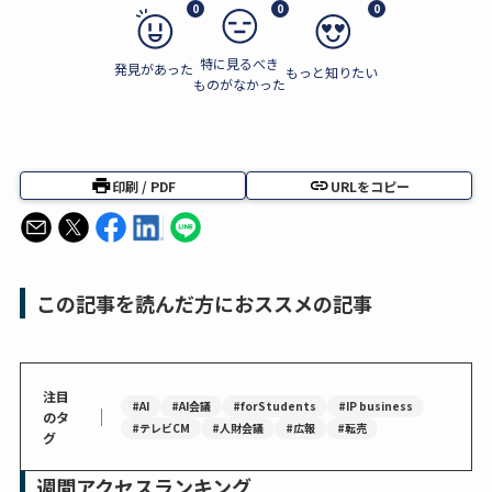
0
0
0
特に見るべき
発見があった
もっと知りたい
ものがなかった
印刷 / PDF
URLをコピー
この記事を読んだ方におススメの記事
注目
#AI
#AI会議
#forStudents
#IP business
｜
のタ
#テレビCM
#人財会議
#広報
#転売
グ
週間アクセスランキング