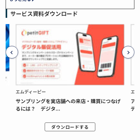
サービス資料ダウンロード
エムディーピー
エム
サンプリングを実店舗への来店・購買につなげ
ア
るには？ デジタ...
デジ
ダウンロードする