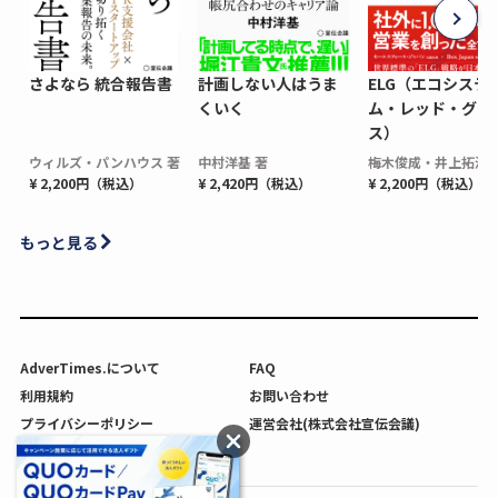
さよなら 統合報告書
計画しない人はうま
ELG（エコシステ
くいく
ム・レッド・グロ
ス）
ウィルズ・パンハウス 著
中村洋基 著
梅木俊成・井上拓海 
¥ 2,200円（税込）
¥ 2,420円（税込）
¥ 2,200円（税込）
もっと見る
AdverTimes.について
FAQ
利用規約
お問い合わせ
プライバシーポリシー
運営会社(株式会社宣伝会議)
利用者情報の外部送信について