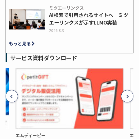
ミツエーリンクス
AI検索で引用されるサイトへ ミツ
エーリンクスが示すLLMO実装
2026.8.3
もっと見る
サービス資料ダウンロード
エムディーピー
エム