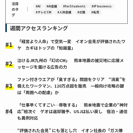
注目
#AI
#AI会議
#forStudents
#IP business
｜
のタ
#テレビCM
#人財会議
#広報
#転売
グ
週間アクセスランキング
「経営より人命」で空気一変 イオン会見が評価されたワ
ケ カギはトップの「知識量」
泣けるJR九州の「幻のCM」 熊本地震の被災地に応援メ
ッセージを届ける広告の力
ファン付きウエアが「臭すぎる」問題をクリア “消臭”を
備えたワークマン、120万点超を販売 一般向け攻略の鍵
は「周囲への配慮」か
「仕事早くてすごい…尊敬する」 熊本地震で企業の“神対
応”相次ぐ ゲオは返却猶予、USJは払い戻し 宿泊・通信
も異例対応
“評価された会見” にも落とし穴 イオン社長の「ガス爆