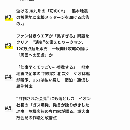
泣けるJR九州の「幻のCM」 熊本地震
の被災地に応援メッセージを届ける広告
の力
ファン付きウエアが「臭すぎる」問題を
クリア “消臭”を備えたワークマン、
120万点超を販売 一般向け攻略の鍵は
「周囲への配慮」か
「仕事早くてすごい…尊敬する」 熊本
地震で企業の“神対応”相次ぐ ゲオは返
却猶予、USJは払い戻し 宿泊・通信も
異例対応
“評価された会見” にも落とし穴 イオン
社長の「ガス爆発」発言が独り歩きした
理由 危機広報の専門家が語る、重大事
故会見の作法と改善点