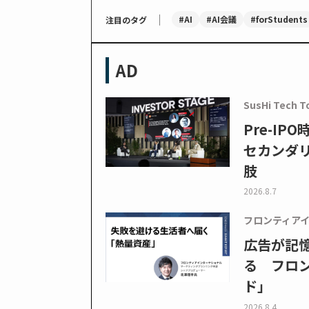
｜
#AI
#AI会議
#forStudents
注目のタグ
AD
SusHi Tech T
Pre-I
セカンダ
肢
2026.8.7
フロンティア
広告が記
る フロン
ド」
2026.8.4