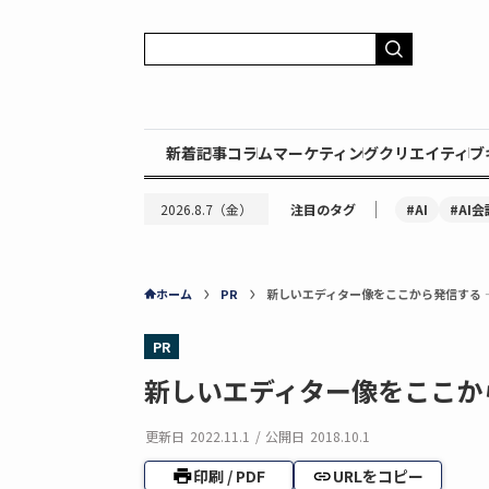
新着記事
コラム
マーケティング
クリエイティブ
｜
#AI
#AI会
2026.8.7（金）
注目のタグ
ホーム
PR
新しいエディター像をここから発信する — 
PR
新しいエディター像をここから発
更新日
2022.11.1
/
公開日
2018.10.1
印刷 / PDF
URLをコピー