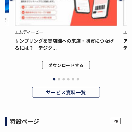
エムディーピー
エム
サンプリングを実店舗への来店・購買につなげ
ア
るには？ デジタ...
デジ
ダウンロードする
サービス資料一覧
特設ページ