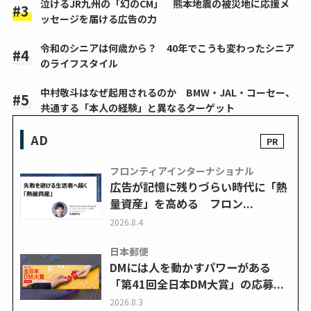
泣けるJR九州の「幻のCM」 熊本地震の被災地に応援メ
ッセージを届ける広告の力
令和のシニアは何歳から？ 40年でこうも変わったシニア
のライフスタイル
中村敬斗はなぜ起用されるのか BMW・JAL・コーセー、
共通する「本人の経験」と異なるターゲット
AD
フロンティアインターナショナル
広告が記憶に残りづらい時代に「熱
量資産」を高める フロン...
2026.8.4
日本郵便
DMには人を動かすパワーがある
「第41回全日本DM大賞」の応募...
2026.8.3