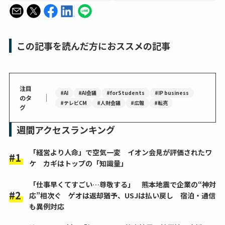
この記事を読んだ方におススメの記事
注目
#AI
#AI会議
#forStudents
#IP business
｜
のタ
#テレビCM
#人財会議
#広報
#転売
グ
週間アクセスランキング
「経営より人命」で空気一変 イオン会見が評価されたワ
ケ カギはトップの「知識量」
「仕事早くてすごい…尊敬する」 熊本地震で企業の“神対
応”相次ぐ ゲオは返却猶予、USJは払い戻し 宿泊・通信
も異例対応