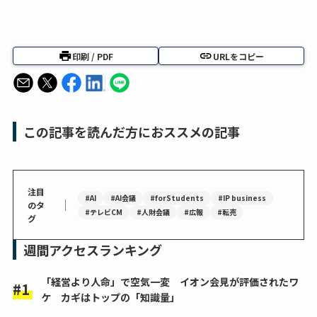
印刷 / PDF
URLをコピー
この記事を読んだ方におススメの記事
注目
#AI
#AI会議
#forStudents
#IP business
｜
のタ
#テレビCM
#人財会議
#広報
#転売
グ
週間アクセスランキング
「経営より人命」で空気一変 イオン会見が評価されたワ
ケ カギはトップの「知識量」