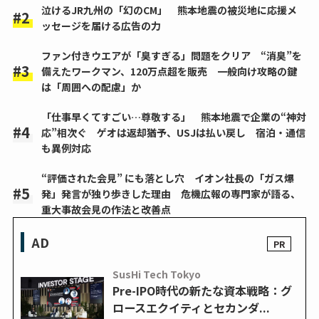
泣けるJR九州の「幻のCM」 熊本地震の被災地に応援メ
ッセージを届ける広告の力
ファン付きウエアが「臭すぎる」問題をクリア “消臭”を
備えたワークマン、120万点超を販売 一般向け攻略の鍵
は「周囲への配慮」か
「仕事早くてすごい…尊敬する」 熊本地震で企業の“神対
応”相次ぐ ゲオは返却猶予、USJは払い戻し 宿泊・通信
も異例対応
“評価された会見” にも落とし穴 イオン社長の「ガス爆
発」発言が独り歩きした理由 危機広報の専門家が語る、
重大事故会見の作法と改善点
AD
SusHi Tech Tokyo
Pre-IPO時代の新たな資本戦略：グ
ロースエクイティとセカンダ...