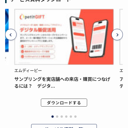
エムディーピー
エム
サンプリングを実店舗への来店・購買につなげ
ア
るには？ デジタ...
デジ
ダウンロードする