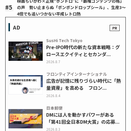
映画ちいかわ×正規“ボンドロ”に「覇権コンテンツの格」
の声 勢い止まらぬ「ボンボンドロップシール」、生産3～
4倍でも追いつかない平成レトロ熱
AD
SusHi Tech Tokyo
Pre-IPO時代の新たな資本戦略：グ
ロースエクイティとセカンダ...
2026.8.7
フロンティアインターナショナル
広告が記憶に残りづらい時代に「熱
量資産」を高める フロン...
2026.8.4
日本郵便
DMには人を動かすパワーがある
「第41回全日本DM大賞」の応募...
2026.8.3