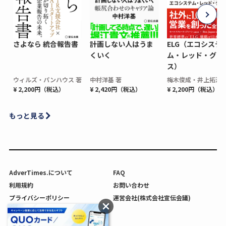
さよなら 統合報告書
計画しない人はうま
ELG（エコシステ
くいく
ム・レッド・グロ
ス）
ウィルズ・パンハウス 著
中村洋基 著
梅木俊成・井上拓海 
¥ 2,200円（税込）
¥ 2,420円（税込）
¥ 2,200円（税込）
もっと見る
AdverTimes.について
FAQ
利用規約
お問い合わせ
プライバシーポリシー
運営会社(株式会社宣伝会議)
利用者情報の外部送信について