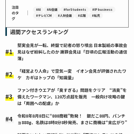
注目
#AI
#AI会議
#forStudents
#IP business
｜
のタ
#テレビCM
#人財会議
#広報
#転売
グ
週間アクセスランキング
堅実会見が一転、終盤で記者の怒り噴出 日本製紙の事故会
見はなぜ紛糾したのか 謝罪会見は「日頃の広報活動の通信
簿」
「経営より人命」で空気一変 イオン会見が評価されたワ
ケ カギはトップの「知識量」
ファン付きウエアが「臭すぎる」問題をクリア “消臭”を
備えたワークマン、120万点超を販売 一般向け攻略の鍵
は「周囲への配慮」か
令和8年8月8日に“888商戦”勃発！ 銀だこ88円、パンチ
ョ888g、名鉄は8時8分8秒発売、まさに商機は“末広がり”