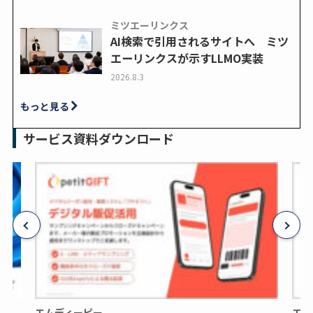
ミツエーリンクス
AI検索で引用されるサイトへ ミツ
エーリンクスが示すLLMO実装
2026.8.3
もっと見る
サービス資料ダウンロード
エムディーピー
エム