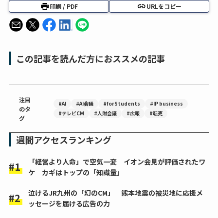
印刷 / PDF
URLをコピー
この記事を読んだ方におススメの記事
注目
#AI
#AI会議
#forStudents
#IP business
｜
のタ
#テレビCM
#人財会議
#広報
#転売
グ
週間アクセスランキング
「経営より人命」で空気一変 イオン会見が評価されたワ
ケ カギはトップの「知識量」
泣けるJR九州の「幻のCM」 熊本地震の被災地に応援メ
ッセージを届ける広告の力