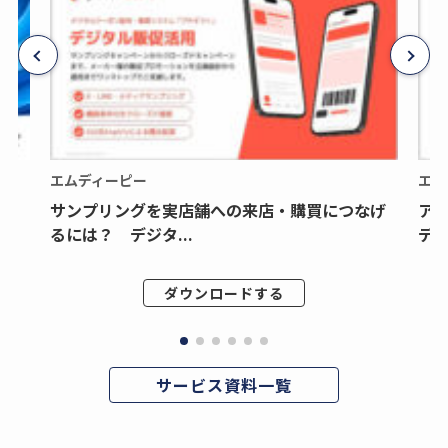
エムディーピー
エム
サンプリングを実店舗への来店・購買につなげ
ア
るには？ デジタ...
デジ
ダウンロードする
サービス資料一覧