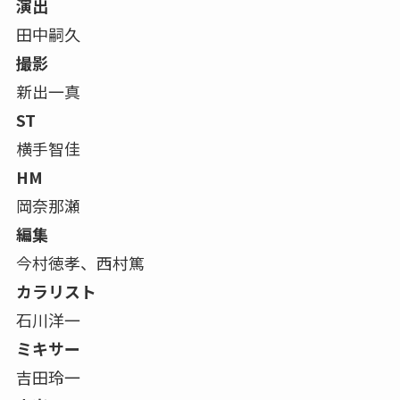
演出
田中嗣久
撮影
新出一真
ST
横手智佳
HM
岡奈那瀬
編集
今村徳孝、西村篤
カラリスト
石川洋一
ミキサー
吉田玲一