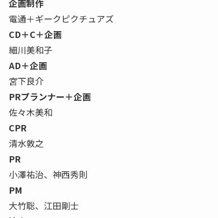
企画制作
電通＋ギークピクチュアズ
CD＋C＋企画
細川美和子
AD＋企画
宮下良介
PRプランナー＋企画
佐々木美和
CPR
清水敦之
PR
小澤祐治、神西秀則
PM
大竹聡、江田剛士