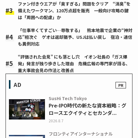
ファン付きウエアが「臭すぎる」問題をクリア “消臭”を
備えたワークマン、120万点超を販売 一般向け攻略の鍵
は「周囲への配慮」か
「仕事早くてすごい…尊敬する」 熊本地震で企業の“神対
応”相次ぐ ゲオは返却猶予、USJは払い戻し 宿泊・通信
も異例対応
“評価された会見” にも落とし穴 イオン社長の「ガス爆
発」発言が独り歩きした理由 危機広報の専門家が語る、
重大事故会見の作法と改善点
AD
SusHi Tech Tokyo
Pre-IPO時代の新たな資本戦略：グ
ロースエクイティとセカンダ...
2026.8.7
フロンティアインターナショナル