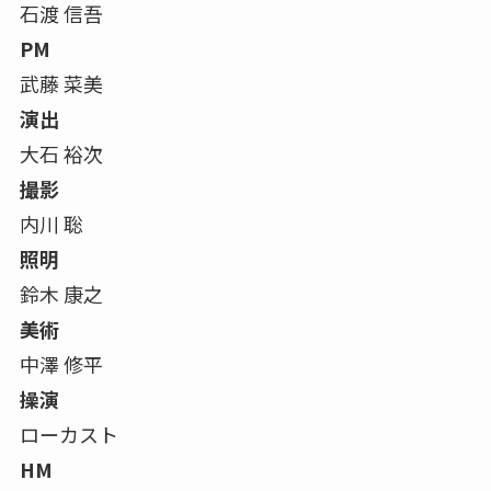
石渡 信吾
PM
武藤 菜美
演出
大石 裕次
撮影
内川 聡
照明
鈴木 康之
美術
中澤 修平
操演
ローカスト
HM