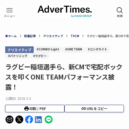
ホーム
新着記事
クリエイティブ
TVCM
ラグビー稲垣選手ら、新CMで宅
#COMBO-Light
#ONE TEAM
#コンボライト
クリエイティブ
#パナソニック
#ラグビー
ラグビー稲垣選手ら、新CMで宅配ボック
スを叩くONE TEAMパフォーマンス披
露！
公開日
2020.3.5
印刷 / PDF
URLをコピー