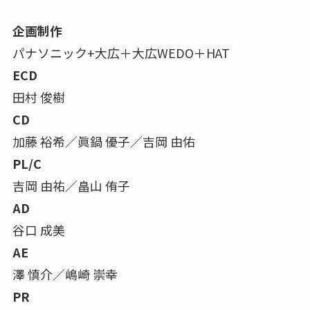
企画制作
パナソニック+大広＋大広WEDO＋HAT
ECD
田村 俊樹
CD
加藤 裕希／眞鍋 優子／吉岡 由佑
PL/C
吉岡 由祐／畠山 侑子
AD
谷口 成美
AE
澤 慎介／嶋崎 崇幸
PR