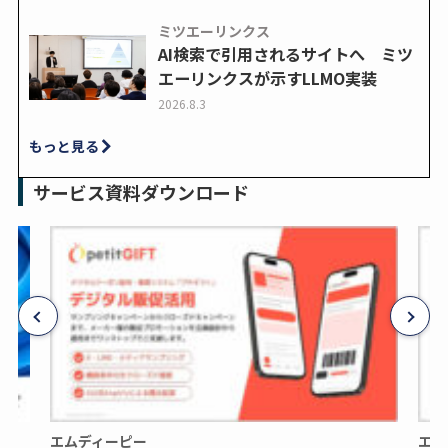
ミツエーリンクス
AI検索で引用されるサイトへ ミツ
エーリンクスが示すLLMO実装
2026.8.3
もっと見る
サービス資料ダウンロード
エムディーピー
エム