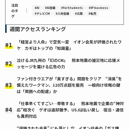
注目
#AI
#AI会議
#forStudents
#IP business
｜
のタ
#テレビCM
#人財会議
#広報
#転売
グ
週間アクセスランキング
「経営より人命」で空気一変 イオン会見が評価されたワ
ケ カギはトップの「知識量」
泣けるJR九州の「幻のCM」 熊本地震の被災地に応援メ
ッセージを届ける広告の力
ファン付きウエアが「臭すぎる」問題をクリア “消臭”を
備えたワークマン、120万点超を販売 一般向け攻略の鍵
は「周囲への配慮」か
「仕事早くてすごい…尊敬する」 熊本地震で企業の“神対
応”相次ぐ ゲオは返却猶予、USJは払い戻し 宿泊・通信
も異例対応
“評価された会見” にも落とし穴 イオン社長の「ガス爆