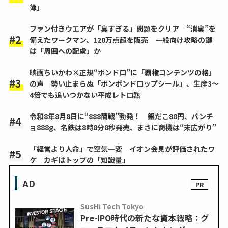
簿」
ファン付きウエアが「臭すぎる」問題をクリア “消臭”を
備えたワークマン、120万点超を販売 一般向け攻略の鍵
は「周囲への配慮」か
映画ちいかわ×正規“ボンドロ”に「覇権コンテンツの格」
の声 勢い止まらぬ「ボンボンドロップシール」、生産3～
4倍でも追いつかない平成レトロ熱
令和8年8月8日に“888商戦”勃発！ 銀だこ88円、パンチ
ョ888g、名鉄は8時8分8秒発売、まさに商機は“末広がり”
「経営より人命」で空気一変 イオン会見が評価されたワ
ケ カギはトップの「知識量」
AD
SusHi Tech Tokyo
Pre-IPO時代の新たな資本戦略：グ