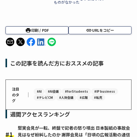
ものがなかった
印刷 / PDF
URLをコピー
この記事を読んだ方におススメの記事
注目
#AI
#AI会議
#forStudents
#IP business
｜
のタ
#テレビCM
#人財会議
#広報
#転売
グ
週間アクセスランキング
堅実会見が一転、終盤で記者の怒り噴出 日本製紙の事故会
見はなぜ紛糾したのか 謝罪会見は「日頃の広報活動の通信