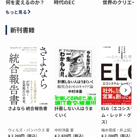
何を変えるのか？
時代のEC
世界のクリエイ
もっと見る
新刊書籍
さよなら 統合報告書
計画しない人はうま
ELG（エコシステ
くいく
ム・レッド・グロ
ス）
ウィルズ・パンハウス 著
中村洋基 著
梅木俊成・井上拓海 
¥ 2,200円（税込）
¥ 2,420円（税込）
¥ 2,200円（税込）