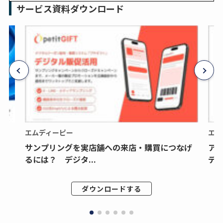
サービス資料ダウンロード
エムディーピー
エム
サンプリングを実店舗への来店・購買につなげ
ア
るには？ デジタ...
デジ
ダウンロードする