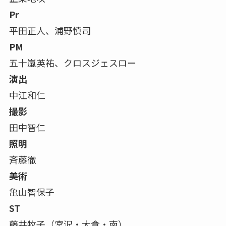
Pr
平田正人、浦野慎司
PM
五十嵐英祐、クロスジェスロー
演出
中江和仁
撮影
田中智仁
照明
斉藤徹
美術
亀山智保子
ST
藤井牧子（宮沢・大倉・南）