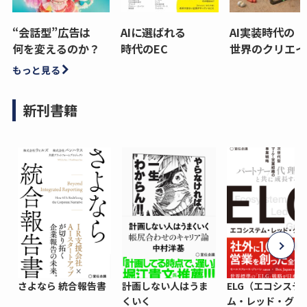
“会話型”広告は
AIに選ばれる
AI実装時代の
何を変えるのか？
時代のEC
世界のクリエイ
もっと見る
新刊書籍
さよなら 統合報告書
計画しない人はうま
ELG（エコシステ
くいく
ム・レッド・グロ