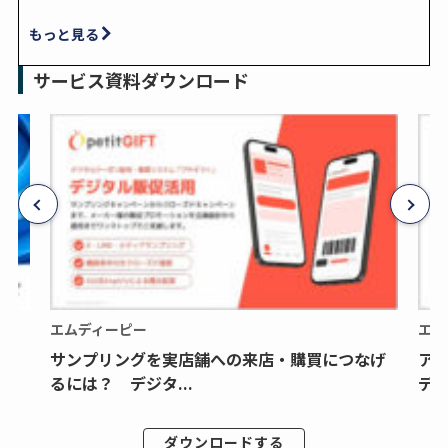
もっと見る
サービス資料ダウンロード
エムディーピー
エム
サンプリングを実店舗への来店・購買につなげ
ア
るには？ デジタ...
デジ
ダウンロードする