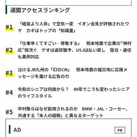
週間アクセスランキング
「経営より人命」で空気一変 イオン会見が評価されたワ
ケ カギはトップの「知識量」
「仕事早くてすごい…尊敬する」 熊本地震で企業の“神対
応”相次ぐ ゲオは返却猶予、USJは払い戻し 宿泊・通信
も異例対応
泣けるJR九州の「幻のCM」 熊本地震の被災地に応援メ
ッセージを届ける広告の力
令和のシニアは何歳から？ 40年でこうも変わったシニア
のライフスタイル
中村敬斗はなぜ起用されるのか BMW・JAL・コーセー、
共通する「本人の経験」と異なるターゲット
AD