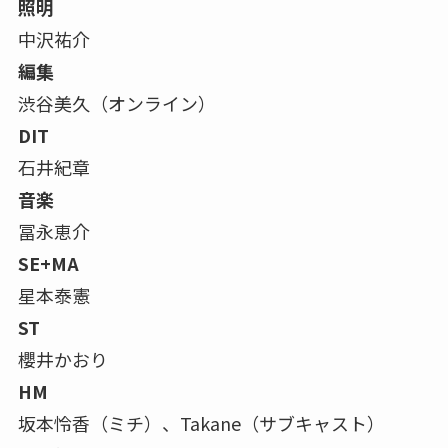
照明
中沢祐介
編集
渋谷美久（オンライン）
DIT
石井紀章
音楽
冨永恵介
SE+MA
星本泰憲
ST
櫻井かおり
HM
坂本怜香（ミチ）、Takane（サブキャスト）