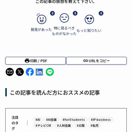
この記事の感想を教えて下さい。
0
0
0
特に見るべき
発見があった
もっと知りたい
ものがなかった
印刷 / PDF
URLをコピー
この記事を読んだ方におススメの記事
注目
#AI
#AI会議
#forStudents
#IP business
｜
のタ
#テレビCM
#人財会議
#広報
#転売
グ