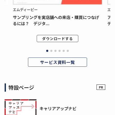
エムディーピー
エム
サンプリングを実店舗への来店・購買につなげ
ア
るには？ デジタ...
デジ
ダウンロードする
サービス資料一覧
特設ページ
キャリアアップナビ