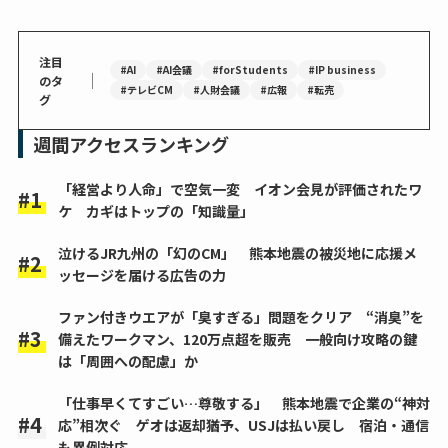
注目
#AI
#AI会議
#forStudents
#IP business
｜
のタ
#テレビCM
#人財会議
#広報
#転売
グ
週間アクセスランキング
「経営より人命」で空気一変 イオン会見が評価されたワ
ケ カギはトップの「知識量」
泣けるJR九州の「幻のCM」 熊本地震の被災地に応援メ
ッセージを届ける広告の力
ファン付きウエアが「臭すぎる」問題をクリア “消臭”を
備えたワークマン、120万点超を販売 一般向け攻略の鍵
は「周囲への配慮」か
「仕事早くてすごい…尊敬する」 熊本地震で企業の“神対
応”相次ぐ ゲオは返却猶予、USJは払い戻し 宿泊・通信
も異例対応