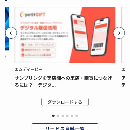
エムディーピー
エム
サンプリングを実店舗への来店・購買につなげ
ア
るには？ デジタ...
デジ
ダウンロードする
サービス資料一覧