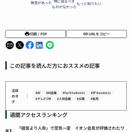
特に見るべき
発見があった
もっと知りたい
ものがなかった
印刷 / PDF
URLをコピー
この記事を読んだ方におススメの記事
注目
#AI
#AI会議
#forStudents
#IP business
｜
のタ
#テレビCM
#人財会議
#広報
#転売
グ
週間アクセスランキング
「経営より人命」で空気一変 イオン会見が評価されたワ