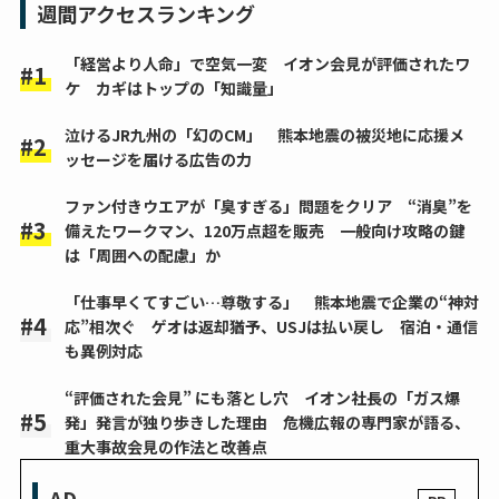
週間アクセスランキング
「経営より人命」で空気一変 イオン会見が評価されたワ
ケ カギはトップの「知識量」
泣けるJR九州の「幻のCM」 熊本地震の被災地に応援メ
ッセージを届ける広告の力
ファン付きウエアが「臭すぎる」問題をクリア “消臭”を
備えたワークマン、120万点超を販売 一般向け攻略の鍵
は「周囲への配慮」か
「仕事早くてすごい…尊敬する」 熊本地震で企業の“神対
応”相次ぐ ゲオは返却猶予、USJは払い戻し 宿泊・通信
も異例対応
“評価された会見” にも落とし穴 イオン社長の「ガス爆
発」発言が独り歩きした理由 危機広報の専門家が語る、
重大事故会見の作法と改善点
AD