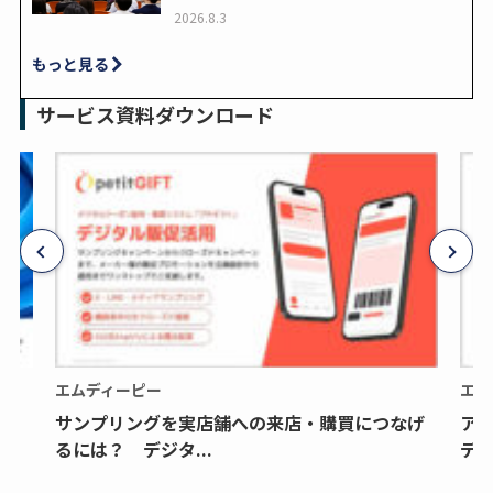
2026.8.3
もっと見る
サービス資料ダウンロード
エムディーピー
エム
サンプリングを実店舗への来店・購買につなげ
ア
るには？ デジタ...
デジ