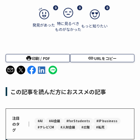
0
0
0
特に見るべき
発見があった
もっと知りたい
ものがなかった
印刷 / PDF
URLをコピー
この記事を読んだ方におススメの記事
注目
#AI
#AI会議
#forStudents
#IP business
｜
のタ
#テレビCM
#人財会議
#広報
#転売
グ