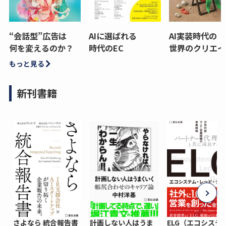
“会話型”広告は
AIに選ばれる
AI実装時代の
何を変えるのか？
時代のEC
世界のクリエイ
もっと見る
新刊書籍
さよなら 統合報告書
計画しない人はうま
ELG（エコシステ