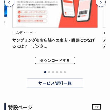
エムディーピー
エム
サンプリングを実店舗への来店・購買につなげ
ア
るには？ デジタ...
デジ
ダウンロードする
サービス資料一覧
特設ページ