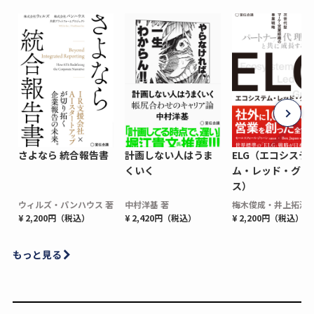
さよなら 統合報告書
計画しない人はうま
ELG（エコシステ
くいく
ム・レッド・グロ
ス）
ウィルズ・パンハウス 著
中村洋基 著
梅木俊成・井上拓海 
¥ 2,200円（税込）
¥ 2,420円（税込）
¥ 2,200円（税込）
もっと見る