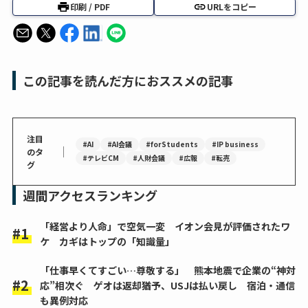
印刷 / PDF
URLをコピー
この記事を読んだ方におススメの記事
注目
#AI
#AI会議
#forStudents
#IP business
｜
のタ
#テレビCM
#人財会議
#広報
#転売
グ
週間アクセスランキング
「経営より人命」で空気一変 イオン会見が評価されたワ
ケ カギはトップの「知識量」
「仕事早くてすごい…尊敬する」 熊本地震で企業の“神対
応”相次ぐ ゲオは返却猶予、USJは払い戻し 宿泊・通信
も異例対応