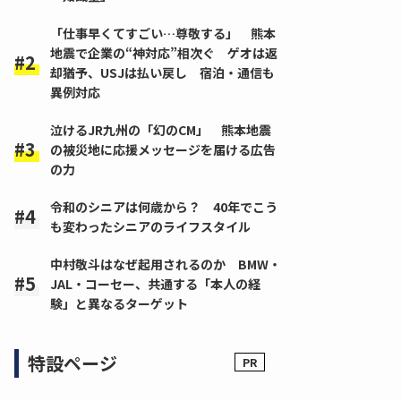
「仕事早くてすごい…尊敬する」 熊本
地震で企業の“神対応”相次ぐ ゲオは返
却猶予、USJは払い戻し 宿泊・通信も
異例対応
泣けるJR九州の「幻のCM」 熊本地震
の被災地に応援メッセージを届ける広告
の力
令和のシニアは何歳から？ 40年でこう
も変わったシニアのライフスタイル
中村敬斗はなぜ起用されるのか BMW・
JAL・コーセー、共通する「本人の経
験」と異なるターゲット
特設ページ