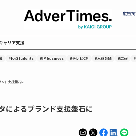
広告掲
キャリア支援
議
#forStudents
#IP business
#テレビCM
#人財会議
#広報
ブランド支援盤石に
データによるブランド支援盤石に