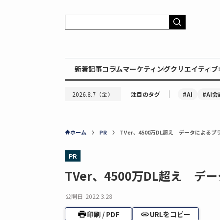
新着記事
コラム
マーケティング
クリエイティブ
｜
#AI
#AI会
2026.8.7（金）
注目のタグ
ホーム
PR
TVer、4500万DL超え データによる
PR
TVer、4500万DL超え 
公開日
2022.3.28
印刷 / PDF
URLをコピー