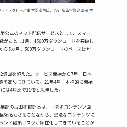
ラルメディアグロース室 本間崇司氏、TVer 広告営業部 部長 古
レビ局公式のネット配信サービスとして、スマー
がことし1月、4500万ダウンロードを突破し
月から5カ月。500万ダウンロードのペースは短
は2億回を超えた。サービス開始から7年、日本
感を高めてきている。21年4月、本格的に開始
月には4月比で11倍と急伸した。
告営業部の古田和俊部長は、「まずコンテンツ面
信頼感もさることながら、違法なコンテンツに
ランド毀損リスクが顕在化してきていることが