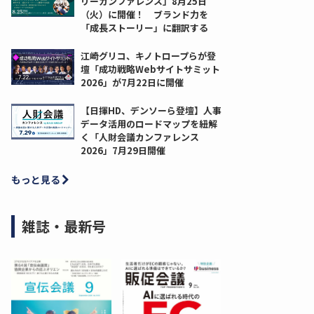
リーカンファレンス」8月25日
（火）に開催！ ブランド力を
「成長ストーリー」に翻訳する
江崎グリコ、キノトロープらが登
壇「成功戦略Webサイトサミット
2026」が7月22日に開催
【日揮HD、デンソーら登壇】人事
データ活用のロードマップを紐解
く「人財会議カンファレンス
2026」7月29日開催
もっと見る
雑誌・最新号