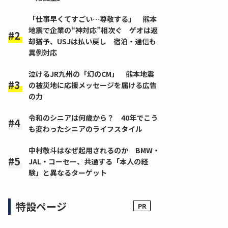
「仕事早くてすごい…尊敬する」 熊本
地震で企業の“神対応”相次ぐ ゲオは返
却猶予、USJは払い戻し 宿泊・通信も
異例対応
泣けるJR九州の「幻のCM」 熊本地震
の被災地に応援メッセージを届ける広告
の力
令和のシニアは何歳から？ 40年でこう
も変わったシニアのライフスタイル
中村敬斗はなぜ起用されるのか BMW・
JAL・コーセー、共通する「本人の経
験」と異なるターゲット
特設ページ