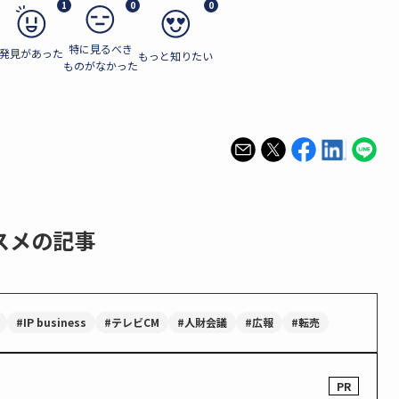
1
0
0
特に見るべき
発見があった
もっと知りたい
ものがなかった
スメの記事
#IP business
#テレビCM
#人財会議
#広報
#転売