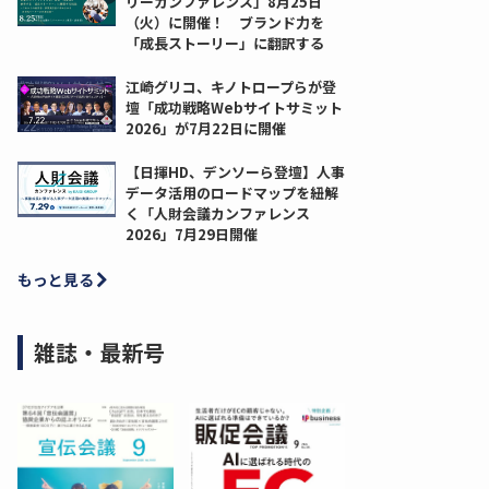
リーカンファレンス」8月25日
（火）に開催！ ブランド力を
「成長ストーリー」に翻訳する
江崎グリコ、キノトロープらが登
壇「成功戦略Webサイトサミット
2026」が7月22日に開催
【日揮HD、デンソーら登壇】人事
データ活用のロードマップを紐解
く「人財会議カンファレンス
2026」7月29日開催
もっと見る
雑誌・最新号