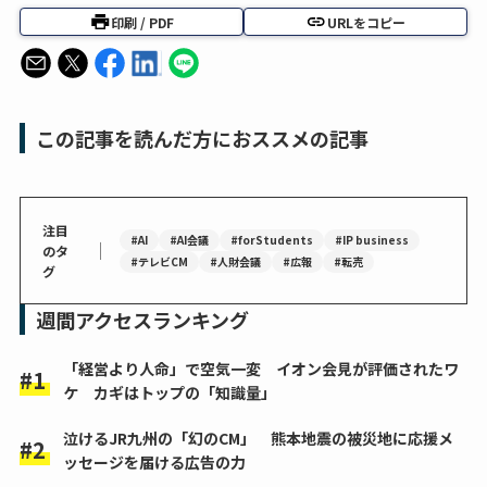
印刷 / PDF
URLをコピー
この記事を読んだ方におススメの記事
注目
#AI
#AI会議
#forStudents
#IP business
｜
のタ
#テレビCM
#人財会議
#広報
#転売
グ
週間アクセスランキング
「経営より人命」で空気一変 イオン会見が評価されたワ
ケ カギはトップの「知識量」
泣けるJR九州の「幻のCM」 熊本地震の被災地に応援メ
ッセージを届ける広告の力