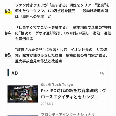
ファン付きウエアが「臭すぎる」問題をクリア “消臭”を
備えたワークマン、120万点超を販売 一般向け攻略の鍵
は「周囲への配慮」か
「仕事早くてすごい…尊敬する」 熊本地震で企業の“神対
応”相次ぐ ゲオは返却猶予、USJは払い戻し 宿泊・通信
も異例対応
“評価された会見” にも落とし穴 イオン社長の「ガス爆
発」発言が独り歩きした理由 危機広報の専門家が語る、
重大事故会見の作法と改善点
AD
SusHi Tech Tokyo
Pre-IPO時代の新たな資本戦略：グ
ロースエクイティとセカンダ...
2026.8.7
フロンティアインターナショナル