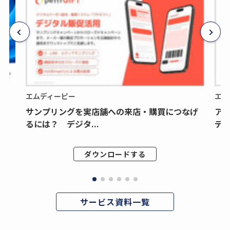
エムディーピー
エム
サンプリングを実店舗への来店・購買につなげ
ア
るには？ デジタ...
デジ
ダウンロードする
サービス資料一覧