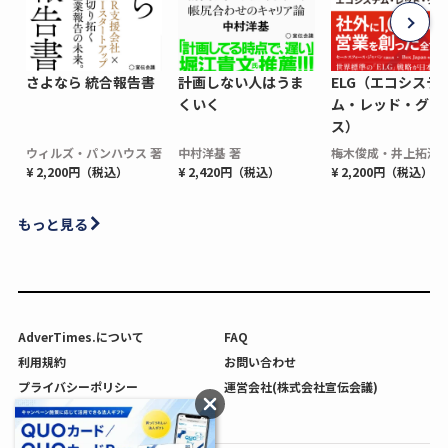
さよなら 統合報告書
計画しない人はうま
ELG（エコシステ
くいく
ム・レッド・グロ
ス）
ウィルズ・パンハウス 著
中村洋基 著
梅木俊成・井上拓海 
¥ 2,200円（税込）
¥ 2,420円（税込）
¥ 2,200円（税込）
もっと見る
AdverTimes.について
FAQ
利用規約
お問い合わせ
プライバシーポリシー
運営会社(株式会社宣伝会議)
利用者情報の外部送信について