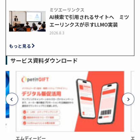
ミツエーリンクス
AI検索で引用されるサイトへ ミツ
エーリンクスが示すLLMO実装
2026.8.3
もっと見る
サービス資料ダウンロード
エムディーピー
エム