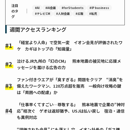
注目
#AI
#AI会議
#forStudents
#IP business
｜
のタ
#テレビCM
#人財会議
#広報
#転売
グ
週間アクセスランキング
「経営より人命」で空気一変 イオン会見が評価されたワ
ケ カギはトップの「知識量」
泣けるJR九州の「幻のCM」 熊本地震の被災地に応援メ
ッセージを届ける広告の力
ファン付きウエアが「臭すぎる」問題をクリア “消臭”を
備えたワークマン、120万点超を販売 一般向け攻略の鍵
は「周囲への配慮」か
「仕事早くてすごい…尊敬する」 熊本地震で企業の“神対
応”相次ぐ ゲオは返却猶予、USJは払い戻し 宿泊・通信
も異例対応
“評価された会見” にも落とし穴 イオン社長の「ガス爆