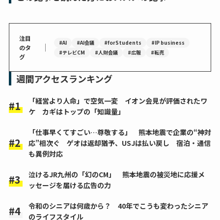
注目
#AI
#AI会議
#forStudents
#IP business
｜
のタ
#テレビCM
#人財会議
#広報
#転売
グ
週間アクセスランキング
「経営より人命」で空気一変 イオン会見が評価されたワ
ケ カギはトップの「知識量」
「仕事早くてすごい…尊敬する」 熊本地震で企業の“神対
応”相次ぐ ゲオは返却猶予、USJは払い戻し 宿泊・通信
も異例対応
泣けるJR九州の「幻のCM」 熊本地震の被災地に応援メ
ッセージを届ける広告の力
令和のシニアは何歳から？ 40年でこうも変わったシニア
のライフスタイル