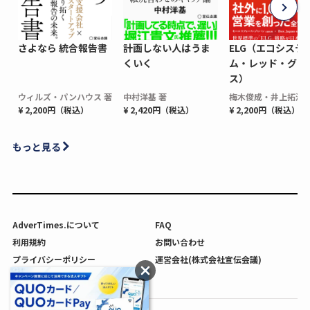
さよなら 統合報告書
計画しない人はうま
ELG（エコシステ
くいく
ム・レッド・グロ
ス）
ウィルズ・パンハウス 著
中村洋基 著
梅木俊成・井上拓海 
¥ 2,200円（税込）
¥ 2,420円（税込）
¥ 2,200円（税込）
もっと見る
AdverTimes.について
FAQ
利用規約
お問い合わせ
プライバシーポリシー
運営会社(株式会社宣伝会議)
利用者情報の外部送信について