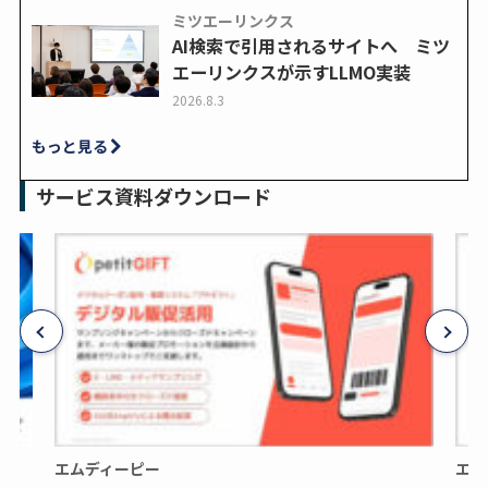
ミツエーリンクス
AI検索で引用されるサイトへ ミツ
エーリンクスが示すLLMO実装
2026.8.3
もっと見る
サービス資料ダウンロード
エムディーピー
エム