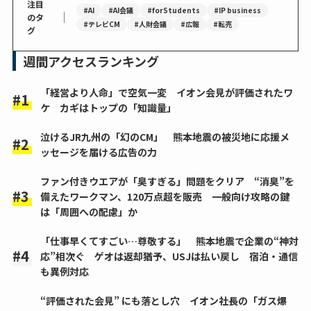
注目
#AI
#AI会議
#forStudents
#IP business
｜
のタ
#テレビCM
#人財会議
#広報
#転売
グ
週間アクセスランキング
「経営より人命」で空気一変 イオン会見が評価されたワ
ケ カギはトップの「知識量」
泣けるJR九州の「幻のCM」 熊本地震の被災地に応援メ
ッセージを届ける広告の力
ファン付きウエアが「臭すぎる」問題をクリア “消臭”を
備えたワークマン、120万点超を販売 一般向け攻略の鍵
は「周囲への配慮」か
「仕事早くてすごい…尊敬する」 熊本地震で企業の“神対
応”相次ぐ ゲオは返却猶予、USJは払い戻し 宿泊・通信
も異例対応
“評価された会見” にも落とし穴 イオン社長の「ガス爆