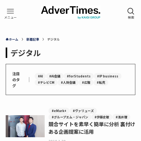
ホーム
新着記事
デジタル
デジタル
注目
#AI
#AI会議
#forStudents
#IP business
｜
のタ
#テレビCM
#人財会議
#広報
#転売
グ
#eMark+
#ヴァリューズ
#グループエム・ジャパン
#伊藤史敏
#浅井理
競合サイトを素早く簡単に分析 裏付け
ある企画提案に活用