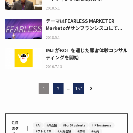
2018.5.1
テーマはFEARLESS MARKETER
――Marketoがサンフランシスコにて...
2018.5.1
IMJ がBOT を通じた顧客体験コンサル
ティングを開始
2016.7.13
1
2
...
157
注目
#AI
#AI会議
#forStudents
#IP business
｜
のタ
#テレビCM
#人財会議
#広報
#転売