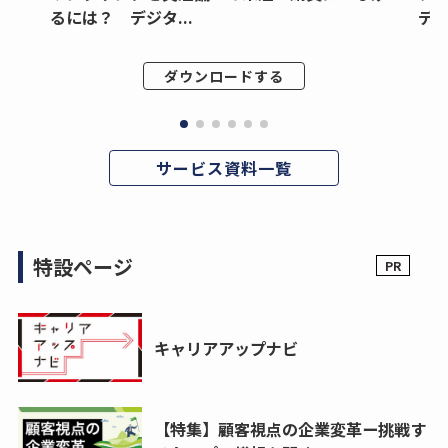
るには？ デジタ...
デジ
ダウンロードする
サービス資料一覧
特設ページ
キャリアアップナビ
【特集】顧客視点の企業変革ー挑戦す