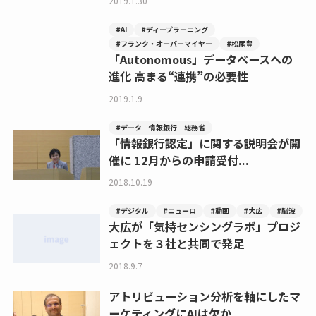
2019.1.30
#AI
#ディープラーニング
#フランク・オーバーマイヤー
#松尾豊
「Autonomous」データベースへの
進化 高まる“連携”の必要性
2019.1.9
#データ 情報銀行 総務省
「情報銀行認定」に関する説明会が開
催に 12月からの申請受付...
2018.10.19
#デジタル
#ニューロ
#動画
#大広
#脳波
大広が「気持センシングラボ」プロジ
ェクトを３社と共同で発足
2018.9.7
アトリビューション分析を軸にしたマ
ーケティングにAIは欠か...