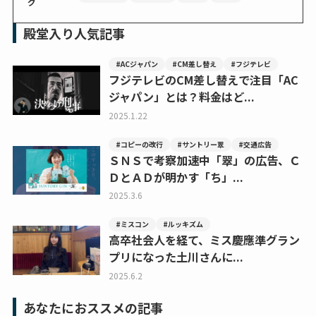
グ
殿堂入り人気記事
#ACジャパン
#CM差し替え
#フジテレビ
フジテレビのCM差し替えで注目「AC
ジャパン」とは？料金はど...
2025.1.22
#コピーの改行
#サントリー翠
#交通広告
ＳＮＳで考察加速中「翠」の広告、Ｃ
ＤとＡＤが明かす「ち」...
2025.3.6
#ミスコン
#ルッキズム
高卒社会人を経て、ミス慶應準グラン
プリになった土川さんに...
2025.6.2
あなたにおススメの記事