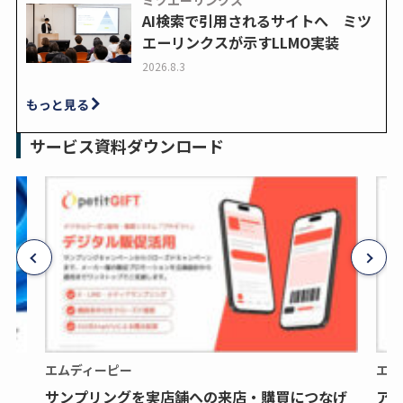
ミツエーリンクス
AI検索で引用されるサイトへ ミツ
エーリンクスが示すLLMO実装
2026.8.3
もっと見る
サービス資料ダウンロード
エムディーピー
エム
サンプリングを実店舗への来店・購買につなげ
ア