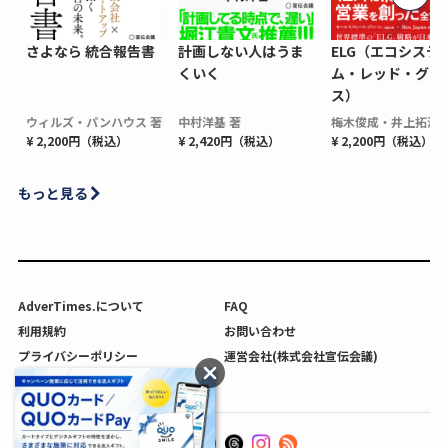
さよなら 統合報告書
計画しない人はうま
ELG（エコシステ
くいく
ム・レッド・グロ
ス）
ウィルズ・パンハウス 著
中村洋基 著
梅木俊成・井上拓海 
¥ 2,200円（税込）
¥ 2,420円（税込）
¥ 2,200円（税込）
もっと見る
AdverTimes.について
FAQ
利用規約
お問い合わせ
プライバシーポリシー
運営会社(株式会社宣伝会議)
利用者情報の外部送信について