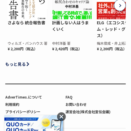
さよなら 統合報告書
計画しない人はうま
ELG（エコシステ
くいく
ム・レッド・グロ
ス）
ウィルズ・パンハウス 著
中村洋基 著
梅木俊成・井上拓海 
¥ 2,200円（税込）
¥ 2,420円（税込）
¥ 2,200円（税込）
もっと見る
AdverTimes.について
FAQ
利用規約
お問い合わせ
プライバシーポリシー
運営会社(株式会社宣伝会議)
利用者情報の外部送信について