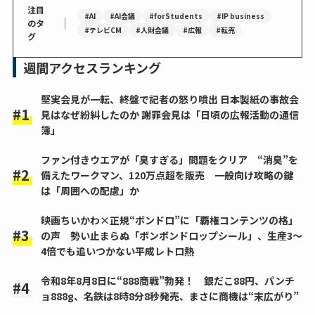
注目
#AI
#AI会議
#forStudents
#IP business
｜
のタ
#テレビCM
#人財会議
#広報
#転売
グ
週間アクセスランキング
堅実会見が一転、終盤で記者の怒り噴出 日本製紙の事故会
見はなぜ紛糾したのか 謝罪会見は「日頃の広報活動の通信
簿」
ファン付きウエアが「臭すぎる」問題をクリア “消臭”を
備えたワークマン、120万点超を販売 一般向け攻略の鍵
は「周囲への配慮」か
映画ちいかわ×正規“ボンドロ”に「覇権コンテンツの格」
の声 勢い止まらぬ「ボンボンドロップシール」、生産3～
4倍でも追いつかない平成レトロ熱
令和8年8月8日に“888商戦”勃発！ 銀だこ88円、パンチ
ョ888g、名鉄は8時8分8秒発売、まさに商機は“末広がり”