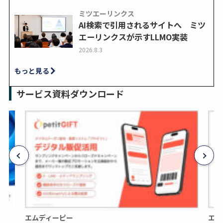
ミツエーリンクス
AI検索で引用されるサイトへ ミツ
エーリンクスが示すLLMO実装
2026.8.3
もっと見る
サービス資料ダウンロード
エムディーピー
エム