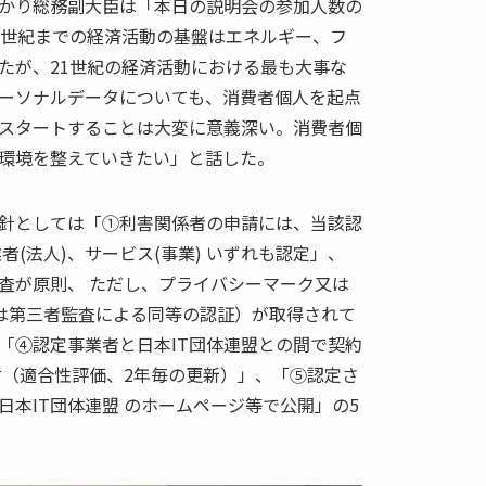
かり総務副大臣は「本日の説明会の参加人数の
0世紀までの経済活動の基盤はエネルギー、フ
たが、21世紀の経済活動における最も大事な
ーソナルデータについても、消費者個人を起点
スタートすることは大変に意義深い。消費者個
環境を整えていきたい」と話した。
針としては「①利害関係者の申請には、当該認
者(法人)、サービス(事業) いずれも認定」、
査が原則、 ただし、プライバシーマーク又は
合は第三者監査による同等の認証）が取得されて
「④認定事業者と日本IT団体連盟との間で契約
付（適合性評価、2年毎の更新）」、「⑤認定さ
本IT団体連盟 のホームページ等で公開」の5