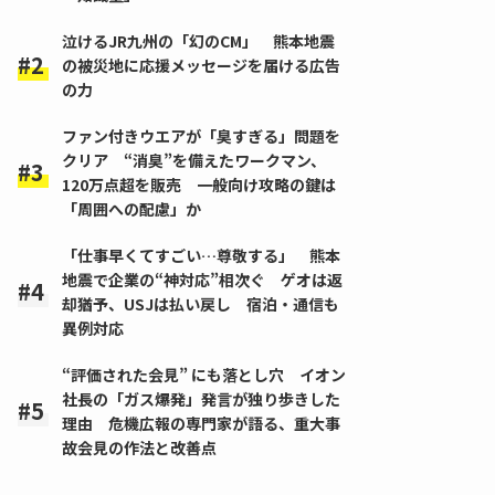
泣けるJR九州の「幻のCM」 熊本地震
の被災地に応援メッセージを届ける広告
の力
ファン付きウエアが「臭すぎる」問題を
クリア “消臭”を備えたワークマン、
120万点超を販売 一般向け攻略の鍵は
「周囲への配慮」か
「仕事早くてすごい…尊敬する」 熊本
地震で企業の“神対応”相次ぐ ゲオは返
却猶予、USJは払い戻し 宿泊・通信も
異例対応
“評価された会見” にも落とし穴 イオン
社長の「ガス爆発」発言が独り歩きした
理由 危機広報の専門家が語る、重大事
故会見の作法と改善点