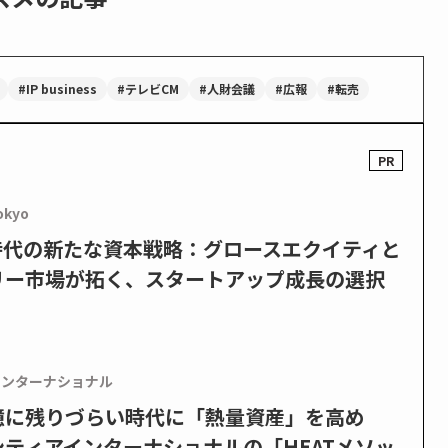
#IP business
#テレビCM
#人財会議
#広報
#転売
okyo
PO時代の新たな資本戦略：グロースエクイティと
リー市場が拓く、スタートアップ成長の選択
インターナショナル
憶に残りづらい時代に「熱量資産」を高め
ティアインターナショナルの「HEATメソッ