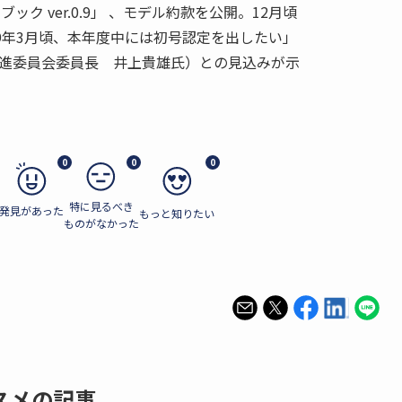
ク ver.0.9」 、モデル約款を公開。12月頃
9年3月頃、本年度中には初号認定を出したい」
推進委員会委員長 井上貴雄氏）との見込みが示
0
0
0
特に見るべき
発見があった
もっと知りたい
ものがなかった
スメの記事