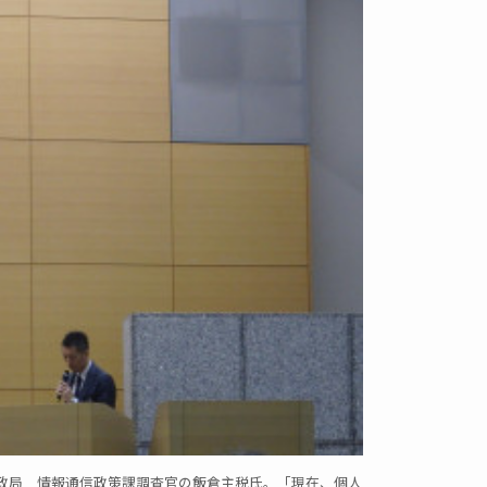
政局 情報通信政策課調査官の飯倉主税氏。「現在、個人