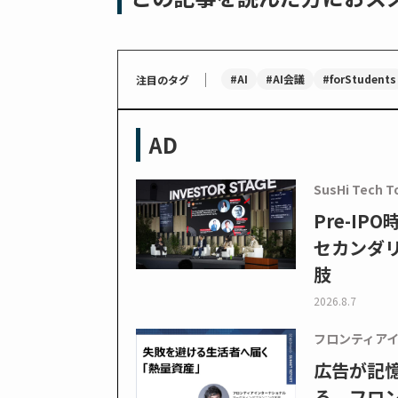
｜
#AI
#AI会議
#forStudents
注目のタグ
AD
SusHi Tech T
Pre-I
セカンダ
肢
2026.8.7
フロンティア
広告が記
る フロン