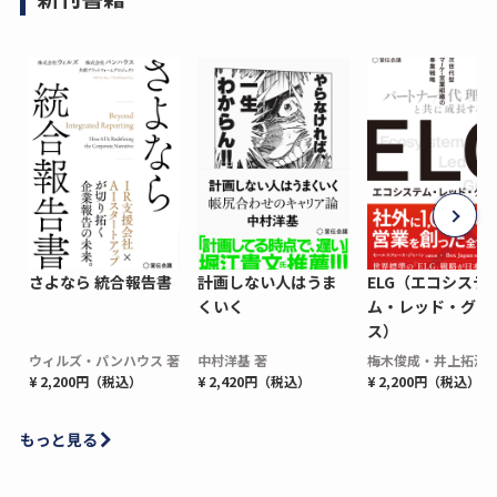
さよなら 統合報告書
計画しない人はうま
ELG（エコシステ
くいく
ム・レッド・グロ
ス）
ウィルズ・パンハウス 著
中村洋基 著
梅木俊成・井上拓海 
¥ 2,200円（税込）
¥ 2,420円（税込）
¥ 2,200円（税込）
もっと見る