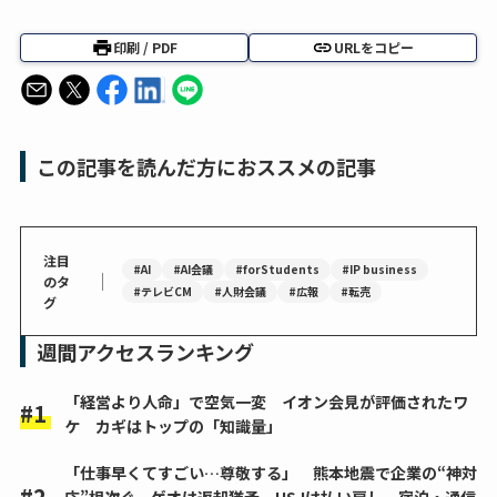
印刷 / PDF
URLをコピー
この記事を読んだ方におススメの記事
注目
#AI
#AI会議
#forStudents
#IP business
｜
のタ
#テレビCM
#人財会議
#広報
#転売
グ
週間アクセスランキング
「経営より人命」で空気一変 イオン会見が評価されたワ
ケ カギはトップの「知識量」
「仕事早くてすごい…尊敬する」 熊本地震で企業の“神対
応”相次ぐ ゲオは返却猶予、USJは払い戻し 宿泊・通信