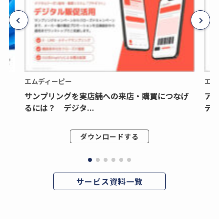
エムディーピー
エム
サンプリングを実店舗への来店・購買につなげ
ア
るには？ デジタ...
デジ
ダウンロードする
サービス資料一覧