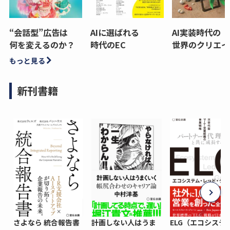
“会話型”広告は
AIに選ばれる
AI実装時代の
何を変えるのか？
時代のEC
世界のクリエイ
もっと見る
新刊書籍
さよなら 統合報告書
計画しない人はうま
ELG（エコシステ