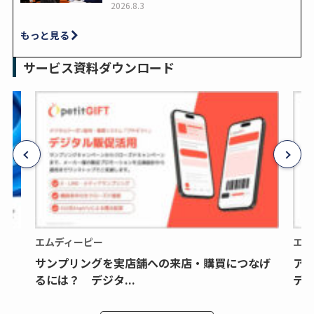
2026.8.3
もっと見る
サービス資料ダウンロード
エムディーピー
エム
サンプリングを実店舗への来店・購買につなげ
ア
るには？ デジタ...
デジ