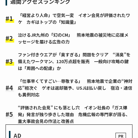
週間アクセスランキング
「経営より人命」で空気一変 イオン会見が評価されたワ
ケ カギはトップの「知識量」
泣けるJR九州の「幻のCM」 熊本地震の被災地に応援メ
ッセージを届ける広告の力
ファン付きウエアが「臭すぎる」問題をクリア “消臭”を
備えたワークマン、120万点超を販売 一般向け攻略の鍵
は「周囲への配慮」か
「仕事早くてすごい…尊敬する」 熊本地震で企業の“神対
応”相次ぐ ゲオは返却猶予、USJは払い戻し 宿泊・通信
も異例対応
“評価された会見” にも落とし穴 イオン社長の「ガス爆
発」発言が独り歩きした理由 危機広報の専門家が語る、
重大事故会見の作法と改善点
AD