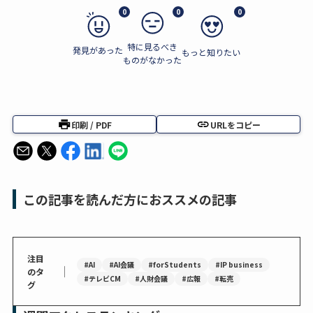
0
0
0
特に見るべき
発見があった
もっと知りたい
ものがなかった
印刷 / PDF
URLをコピー
この記事を読んだ方におススメの記事
注目
#AI
#AI会議
#forStudents
#IP business
｜
のタ
#テレビCM
#人財会議
#広報
#転売
グ