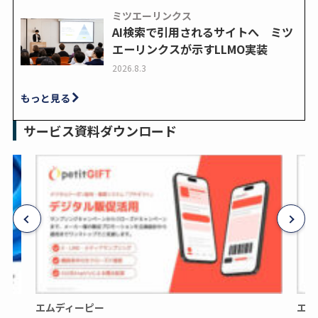
ミツエーリンクス
AI検索で引用されるサイトへ ミツ
エーリンクスが示すLLMO実装
2026.8.3
もっと見る
サービス資料ダウンロード
エムディーピー
エム