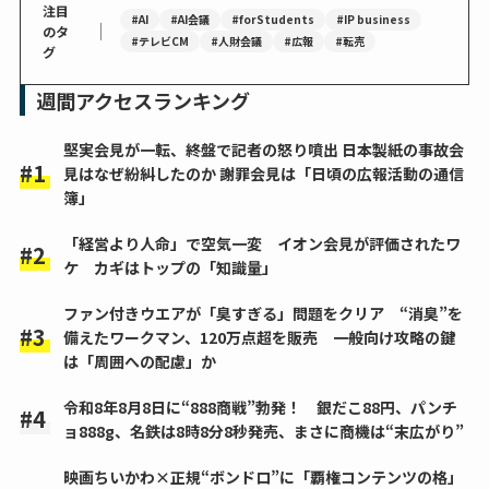
注目
#AI
#AI会議
#forStudents
#IP business
｜
のタ
#テレビCM
#人財会議
#広報
#転売
グ
週間アクセスランキング
堅実会見が一転、終盤で記者の怒り噴出 日本製紙の事故会
見はなぜ紛糾したのか 謝罪会見は「日頃の広報活動の通信
簿」
「経営より人命」で空気一変 イオン会見が評価されたワ
ケ カギはトップの「知識量」
ファン付きウエアが「臭すぎる」問題をクリア “消臭”を
備えたワークマン、120万点超を販売 一般向け攻略の鍵
は「周囲への配慮」か
令和8年8月8日に“888商戦”勃発！ 銀だこ88円、パンチ
ョ888g、名鉄は8時8分8秒発売、まさに商機は“末広がり”
映画ちいかわ×正規“ボンドロ”に「覇権コンテンツの格」