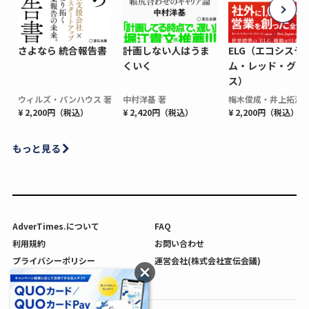
さよなら 統合報告書
計画しない人はうま
ELG（エコシステ
くいく
ム・レッド・グロ
ス）
ウィルズ・パンハウス 著
中村洋基 著
梅木俊成・井上拓海 
¥ 2,200円（税込）
¥ 2,420円（税込）
¥ 2,200円（税込）
もっと見る
AdverTimes.について
FAQ
利用規約
お問い合わせ
プライバシーポリシー
運営会社(株式会社宣伝会議)
利用者情報の外部送信について