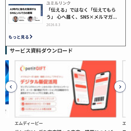
ユミルリンク
「伝える」ではなく「伝えてもら
う」 心へ届く、SNS×メルマガ...
2026.8.3
もっと見る
サービス資料ダウンロード
エムディーピー
エム