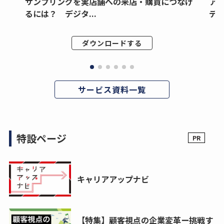
サンプリングを実店舗への来店・購買につなげ
ア
るには？ デジタ...
デジ
ダウンロードする
サービス資料一覧
特設ページ
キャリアアップナビ
【特集】顧客視点の企業変革ー挑戦す