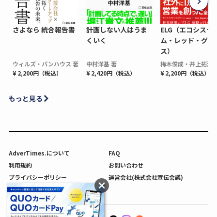
さよなら 統合報告書
計画しない人はうま
ELG（エコシステ
くいく
ム・レッド・グロ
ス）
ウィルズ・パンハウス 著
中村洋基 著
梅木俊成・井上拓海 
¥ 2,200円（税込）
¥ 2,420円（税込）
¥ 2,200円（税込）
もっと見る
AdverTimes.について
FAQ
利用規約
お問い合わせ
プライバシーポリシー
運営会社(株式会社宣伝会議)
利用者情報の外部送信について