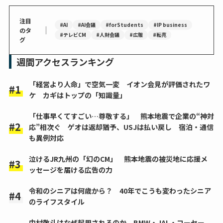
注目
#AI
#AI会議
#forStudents
#IP business
｜
のタ
#テレビCM
#人財会議
#広報
#転売
グ
週間アクセスランキング
「経営より人命」で空気一変 イオン会見が評価されたワ
ケ カギはトップの「知識量」
「仕事早くてすごい…尊敬する」 熊本地震で企業の“神対
応”相次ぐ ゲオは返却猶予、USJは払い戻し 宿泊・通信
も異例対応
泣けるJR九州の「幻のCM」 熊本地震の被災地に応援メ
ッセージを届ける広告の力
令和のシニアは何歳から？ 40年でこうも変わったシニア
のライフスタイル
中村敬斗はなぜ起用されるのか BMW・JAL・コーセー、