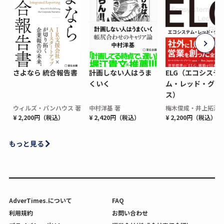
さよなら 統合報告書
計画しない人はうま
ELG（エコシステ
くいく
ム・レッド・グロ
ス）
ウィルズ・パンハウス 著
中村洋基 著
梅木俊成・井上拓海 
¥ 2,200円（税込）
¥ 2,420円（税込）
¥ 2,200円（税込）
もっと見る
AdverTimes.について
FAQ
利用規約
お問い合わせ