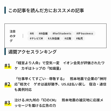
この記事を読んだ方におススメの記事
注目
#AI
#AI会議
#forStudents
#IP business
｜
のタ
#テレビCM
#人財会議
#広報
#転売
グ
週間アクセスランキング
「経営より人命」で空気一変 イオン会見が評価されたワ
ケ カギはトップの「知識量」
「仕事早くてすごい…尊敬する」 熊本地震で企業の“神対
応”相次ぐ ゲオは返却猶予、USJは払い戻し 宿泊・通信
も異例対応
泣けるJR九州の「幻のCM」 熊本地震の被災地に応援メ
ッセージを届ける広告の力