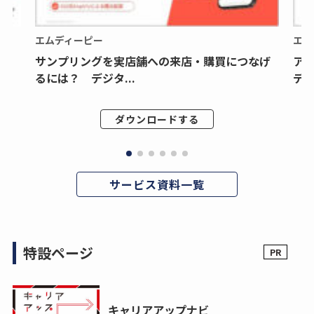
エムディーピー
エム
サンプリングを実店舗への来店・購買につなげ
ア
るには？ デジタ...
デジ
ダウンロードする
サービス資料一覧
特設ページ
キャリアアップナビ