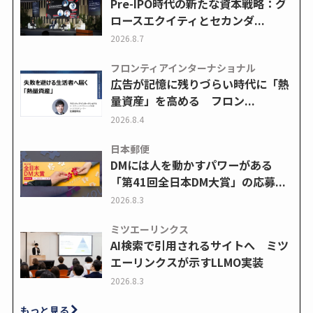
Pre-IPO時代の新たな資本戦略：グ
ロースエクイティとセカンダ...
2026.8.7
フロンティアインターナショナル
広告が記憶に残りづらい時代に「熱
量資産」を高める フロン...
2026.8.4
日本郵便
DMには人を動かすパワーがある
「第41回全日本DM大賞」の応募...
2026.8.3
ミツエーリンクス
AI検索で引用されるサイトへ ミツ
エーリンクスが示すLLMO実装
2026.8.3
もっと見る