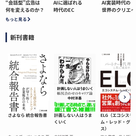
“会話型”広告は
AIに選ばれる
AI実装時代の
何を変えるのか？
時代のEC
世界のクリエイ
もっと見る
新刊書籍
さよなら 統合報告書
計画しない人はうま
ELG（エコシステ
くいく
ム・レッド・グロ
ス）