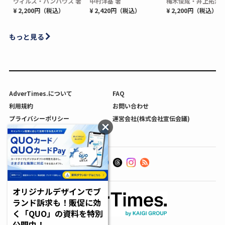
ウィルズ・パンハウス 著
中村洋基 著
梅木俊成・井上拓海 
¥ 2,200円（税込）
¥ 2,420円（税込）
¥ 2,200円（税込）
もっと見る
AdverTimes.について
FAQ
利用規約
お問い合わせ
プライバシーポリシー
運営会社(株式会社宣伝会議)
利用者情報の外部送信について
オリジナルデザインでブ
ランド訴求も！販促に効
く「QUO」の資料を特別
公開中！