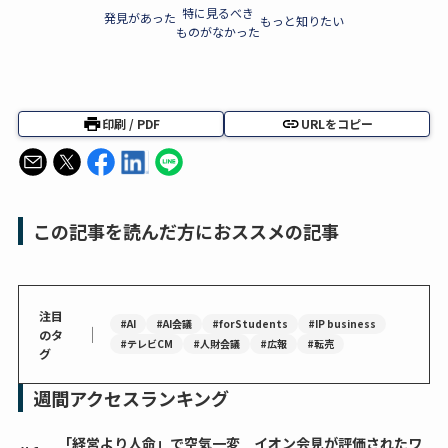
特に見るべき
発見があった
もっと知りたい
ものがなかった
印刷 / PDF
URLをコピー
この記事を読んだ方におススメの記事
注目
#AI
#AI会議
#forStudents
#IP business
｜
のタ
#テレビCM
#人財会議
#広報
#転売
グ
週間アクセスランキング
「経営より人命」で空気一変 イオン会見が評価されたワ