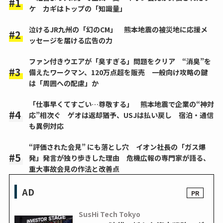
ケ カギはトップの「知識量」
泣けるJR九州の「幻のCM」 熊本地震の被災地に応援メ
ッセージを届ける広告の力
ファン付きウエアが「臭すぎる」問題をクリア “消臭”を
備えたワークマン、120万点超を販売 一般向け攻略の鍵
は「周囲への配慮」か
「仕事早くてすごい…尊敬する」 熊本地震で企業の“神対
応”相次ぐ ゲオは返却猶予、USJは払い戻し 宿泊・通信
も異例対応
“評価された会見” にも落とし穴 イオン社長の「ガス爆
発」発言が独り歩きした理由 危機広報の専門家が語る、
重大事故会見の作法と改善点
AD
SusHi Tech Tokyo