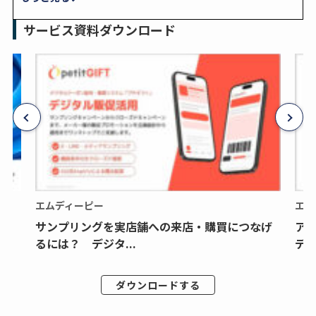
サービス資料ダウンロード
エムディーピー
エム
サンプリングを実店舗への来店・購買につなげ
ア
るには？ デジタ...
デジ
ダウンロードする