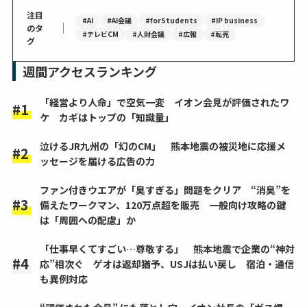
注目
#AI
#AI会議
#forStudents
#IP business
｜
のタ
#テレビCM
#人財会議
#広報
#転売
グ
週間アクセスランキング
「経営より人命」で空気一変 イオン会見が評価されたワ
ケ カギはトップの「知識量」
泣けるJR九州の「幻のCM」 熊本地震の被災地に応援メ
ッセージを届ける広告の力
ファン付きウエアが「臭すぎる」問題をクリア “消臭”を
備えたワークマン、120万点超を販売 一般向け攻略の鍵
は「周囲への配慮」か
「仕事早くてすごい…尊敬する」 熊本地震で企業の“神対
応”相次ぐ ゲオは返却猶予、USJは払い戻し 宿泊・通信
も異例対応