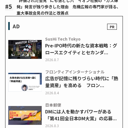
“評価された会見” にも落とし穴 イオン社長の「ガス爆
発」発言が独り歩きした理由 危機広報の専門家が語る、
重大事故会見の作法と改善点
AD
SusHi Tech Tokyo
Pre-IPO時代の新たな資本戦略：グ
ロースエクイティとセカンダ...
2026.8.7
フロンティアインターナショナル
広告が記憶に残りづらい時代に「熱
量資産」を高める フロン...
2026.8.4
日本郵便
DMには人を動かすパワーがある
「第41回全日本DM大賞」の応募...
2026.8.3