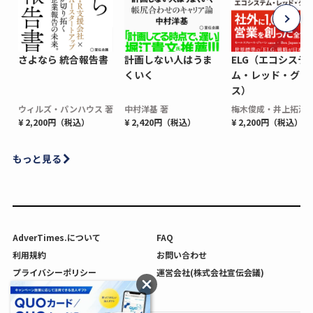
さよなら 統合報告書
計画しない人はうま
ELG（エコシステ
くいく
ム・レッド・グロ
ス）
ウィルズ・パンハウス 著
中村洋基 著
梅木俊成・井上拓海 
¥ 2,200円（税込）
¥ 2,420円（税込）
¥ 2,200円（税込）
もっと見る
AdverTimes.について
FAQ
利用規約
お問い合わせ
プライバシーポリシー
運営会社(株式会社宣伝会議)
利用者情報の外部送信について