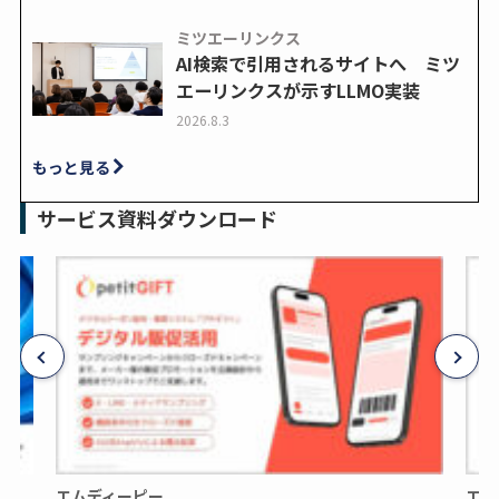
ミツエーリンクス
AI検索で引用されるサイトへ ミツ
エーリンクスが示すLLMO実装
2026.8.3
もっと見る
サービス資料ダウンロード
エムディーピー
エム