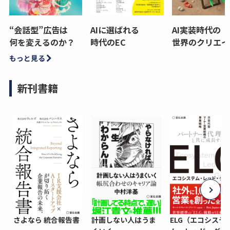
“会話型”広告は
AIに選ばれる
AI実装時代の
何を変えるのか？
時代のEC
世界のクリエイ
もっと見る
新刊書籍
さよなら 統合報告書
計画しない人はうま
ELG（エコシステ