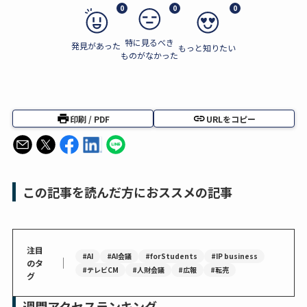
0
0
0
特に見るべき
発見があった
もっと知りたい
ものがなかった
印刷 / PDF
URLをコピー
この記事を読んだ方におススメの記事
注目
#AI
#AI会議
#forStudents
#IP business
｜
のタ
#テレビCM
#人財会議
#広報
#転売
グ
週間アクセスランキング