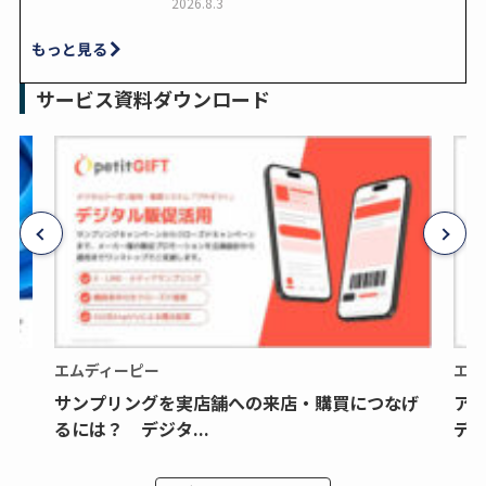
2026.8.3
もっと見る
サービス資料ダウンロード
エムディーピー
エム
サンプリングを実店舗への来店・購買につなげ
ア
るには？ デジタ...
デジ