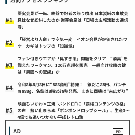
堅実会見が一転、終盤で記者の怒り噴出 日本製紙の事故会
見はなぜ紛糾したのか 謝罪会見は「日頃の広報活動の通信
簿」
「経営より人命」で空気一変 イオン会見が評価されたワ
ケ カギはトップの「知識量」
ファン付きウエアが「臭すぎる」問題をクリア “消臭”を
備えたワークマン、120万点超を販売 一般向け攻略の鍵
は「周囲への配慮」か
令和8年8月8日に“888商戦”勃発！ 銀だこ88円、パンチ
ョ888g、名鉄は8時8分8秒発売、まさに商機は“末広がり”
映画ちいかわ×正規“ボンドロ”に「覇権コンテンツの格」
の声 勢い止まらぬ「ボンボンドロップシール」、生産3～
4倍でも追いつかない平成レトロ熱
AD