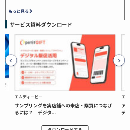
もっと見る
サービス資料ダウンロード
エムディーピー
エム
サンプリングを実店舗への来店・購買につなげ
ア
るには？ デジタ...
デジ
ダウンロードする