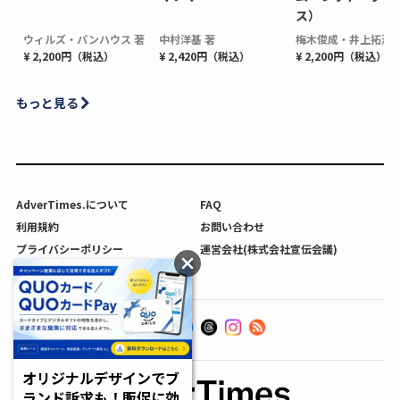
ス）
ウィルズ・パンハウス 著
中村洋基 著
梅木俊成・井上拓海 
¥ 2,200円（税込）
¥ 2,420円（税込）
¥ 2,200円（税込）
もっと見る
AdverTimes.について
FAQ
利用規約
お問い合わせ
プライバシーポリシー
運営会社(株式会社宣伝会議)
利用者情報の外部送信について
オリジナルデザインでブ
ランド訴求も！販促に効