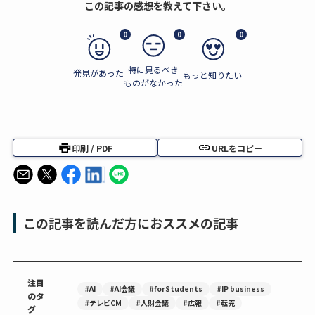
この記事の感想を教えて下さい。
0
0
0
特に見るべき
発見があった
もっと知りたい
ものがなかった
印刷 / PDF
URLをコピー
この記事を読んだ方におススメの記事
注目
#AI
#AI会議
#forStudents
#IP business
｜
のタ
#テレビCM
#人財会議
#広報
#転売
グ