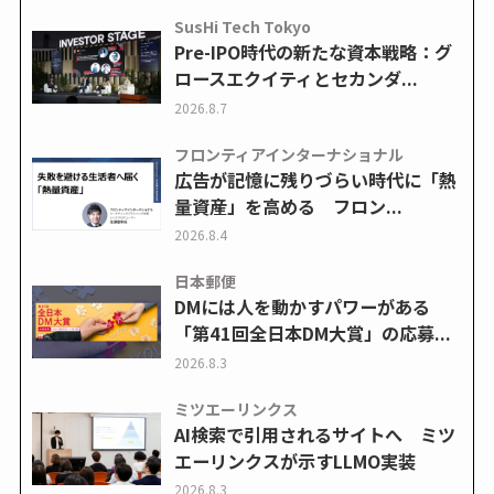
SusHi Tech Tokyo
Pre-IPO時代の新たな資本戦略：グ
ロースエクイティとセカンダ...
2026.8.7
フロンティアインターナショナル
広告が記憶に残りづらい時代に「熱
量資産」を高める フロン...
2026.8.4
日本郵便
DMには人を動かすパワーがある
「第41回全日本DM大賞」の応募...
2026.8.3
ミツエーリンクス
AI検索で引用されるサイトへ ミツ
エーリンクスが示すLLMO実装
2026.8.3