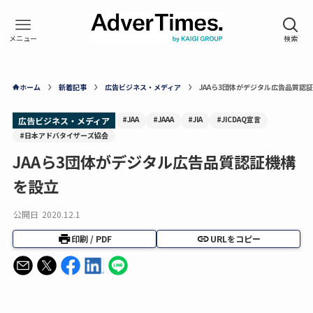
ホーム
新着記事
広告ビジネス・メディア
JAAら3団体がデジタル広告品質認
#JAA
#JAAA
#JIA
#JICDAQ宣言
広告ビジネス・メディア
#日本アドバタイザーズ協会
JAAら3団体がデジタル広告品質認証機構
を設立
公開日
2020.12.1
印刷 / PDF
URLをコピー