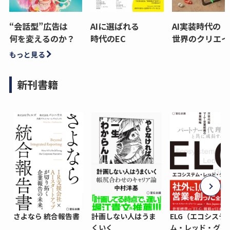
“会話型”広告は
AIに選ばれる
AI実装時代の
何を変えるのか？
時代のEC
世界のクリエイ
もっと見る
新刊書籍
さよなら 統合報告書
計画しない人はうま
ELG（エコシステ
くいく
ム・レッド・グロ