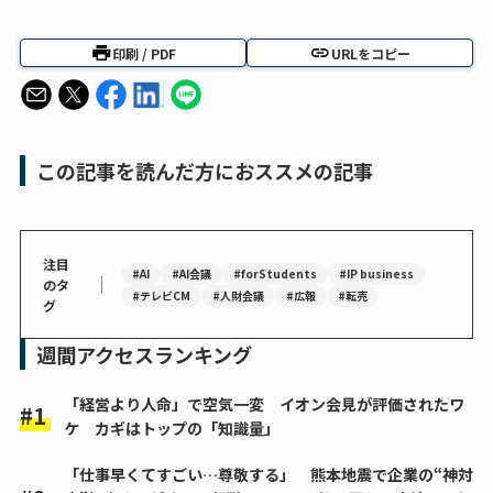
印刷 / PDF
URLをコピー
この記事を読んだ方におススメの記事
注目
#AI
#AI会議
#forStudents
#IP business
｜
のタ
#テレビCM
#人財会議
#広報
#転売
グ
週間アクセスランキング
「経営より人命」で空気一変 イオン会見が評価されたワ
ケ カギはトップの「知識量」
「仕事早くてすごい…尊敬する」 熊本地震で企業の“神対