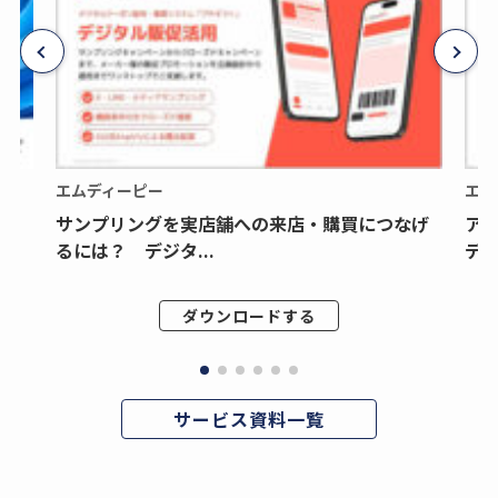
エムディーピー
エム
サンプリングを実店舗への来店・購買につなげ
ア
るには？ デジタ...
デジ
ダウンロードする
サービス資料一覧