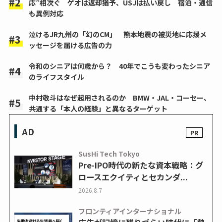
応”相次ぐ ゲオは返却猶予、USJは払い戻し 宿泊・通信
も異例対応
泣けるJR九州の「幻のCM」 熊本地震の被災地に応援メ
ッセージを届ける広告の力
令和のシニアは何歳から？ 40年でこうも変わったシニア
のライフスタイル
中村敬斗はなぜ起用されるのか BMW・JAL・コーセー、
共通する「本人の経験」と異なるターゲット
AD
SusHi Tech Tokyo
Pre-IPO時代の新たな資本戦略：グ
ロースエクイティとセカンダ...
2026.8.7
フロンティアインターナショナル