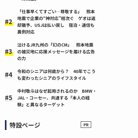
「仕事早くてすごい…尊敬する」 熊本
地震で企業の“神対応”相次ぐ ゲオは返
却猶予、USJは払い戻し 宿泊・通信も
異例対応
泣けるJR九州の「幻のCM」 熊本地震
の被災地に応援メッセージを届ける広告
の力
令和のシニアは何歳から？ 40年でこう
も変わったシニアのライフスタイル
中村敬斗はなぜ起用されるのか BMW・
JAL・コーセー、共通する「本人の経
験」と異なるターゲット
特設ページ