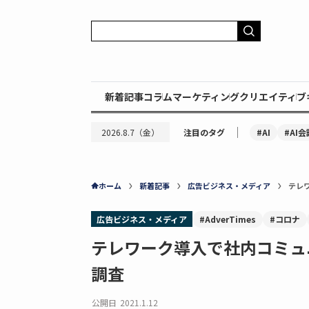
新着記事
コラム
マーケティング
クリエイティブ
｜
#AI
#AI会
2026.8.7（金）
注目のタグ
ホーム
新着記事
広告ビジネス・メディア
テレ
広告ビジネス・メディア
#AdverTimes
#コロナ
テレワーク導入で社内コミュ
調査
公開日
2021.1.12