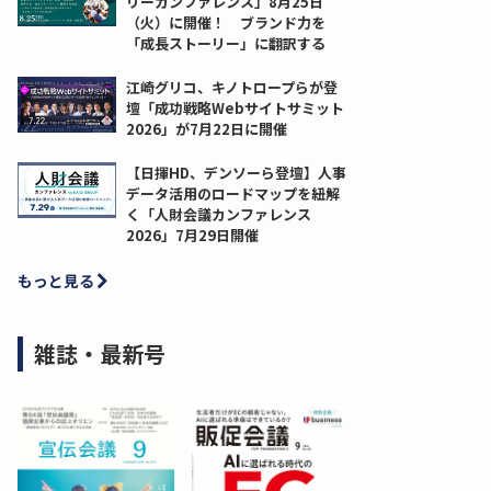
リーカンファレンス」8月25日
（火）に開催！ ブランド力を
「成長ストーリー」に翻訳する
江崎グリコ、キノトロープらが登
壇「成功戦略Webサイトサミット
2026」が7月22日に開催
【日揮HD、デンソーら登壇】人事
データ活用のロードマップを紐解
く「人財会議カンファレンス
2026」7月29日開催
もっと見る
雑誌・最新号