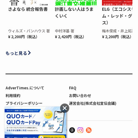
さよなら 統合報告書
計画しない人はうま
ELG（エコシステ
くいく
ム・レッド・グロ
ス）
ウィルズ・パンハウス 著
中村洋基 著
梅木俊成・井上拓海 
¥ 2,200円（税込）
¥ 2,420円（税込）
¥ 2,200円（税込）
もっと見る
AdverTimes.について
FAQ
利用規約
お問い合わせ
プライバシーポリシー
運営会社(株式会社宣伝会議)
利用者情報の外部送信について