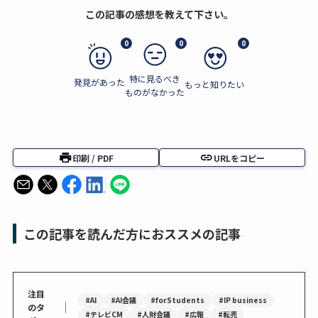
この記事の感想を教えて下さい。
0
0
0
特に見るべき
発見があった
もっと知りたい
ものがなかった
印刷 / PDF
URLをコピー
この記事を読んだ方におススメの記事
注目
#AI
#AI会議
#forStudents
#IP business
｜
のタ
#テレビCM
#人財会議
#広報
#転売