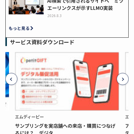
AI検索で引用されるサイトへ ミツ
エーリンクスが示すLLMO実装
2026.8.3
もっと見る
サービス資料ダウンロード
エムディーピー
エム
サンプリングを実店舗への来店・購買につなげ
ア
るには？ デジタ...
デジ