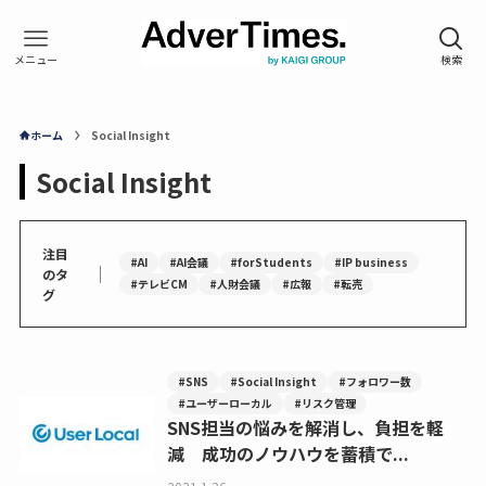
ホーム
Social Insight
Social Insight
注目
#AI
#AI会議
#forStudents
#IP business
｜
のタ
#テレビCM
#人財会議
#広報
#転売
グ
#SNS
#Social Insight
#フォロワー数
#ユーザーローカル
#リスク管理
SNS担当の悩みを解消し、負担を軽
減 成功のノウハウを蓄積で...