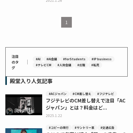
2021.1.26
1
注目
#AI
#AI会議
#forStudents
#IP business
｜
のタ
#テレビCM
#人財会議
#広報
#転売
グ
殿堂入り人気記事
#ACジャパン
#CM差し替え
#フジテレビ
フジテレビのCM差し替えで注目「AC
ジャパン」とは？料金はど...
2025.1.22
#コピーの改行
#サントリー翠
#交通広告