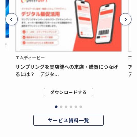
エムディーピー
エム
サンプリングを実店舗への来店・購買につなげ
ア
るには？ デジタ...
デジ
ダウンロードする
サービス資料一覧