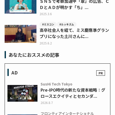
ＳＮＳで考察加速中「翠」の広告、Ｃ
ＤとＡＤが明かす「ち」...
2025.3.6
#ミスコン
#ルッキズム
高卒社会人を経て、ミス慶應準グラン
プリになった土川さんに...
2025.6.2
あなたにおススメの記事
AD
SusHi Tech Tokyo
Pre-IPO時代の新たな資本戦略：グ
ロースエクイティとセカンダ...
2026.8.7
フロンティアインターナショナル